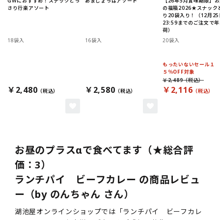
GWにおすすめ！スナックどっ
あまじょっぱアソート
【26年5月賞味期限】
さり行楽アソート
の福箱2026★スナック
り20袋入り！（12月25
23:59までのご注文で
荷）
18袋入
16袋入
20袋入
もったいないセール１
５％OFF対象
￥2,489
￥2,480
￥2,580
￥2,116
お昼のプラスαで食べてます（★総合評
価：3）
ランチパイ ビーフカレー の商品レビュ
ー（by のんちゃん さん）
湖池屋オンラインショップでは「ランチパイ ビーフカレ