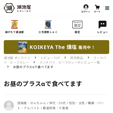
ログイン
カート
揚げたて直送便
三方原男しゃく
限定
レビュー
KOIKEYA The 燻塩
販売中！
湖池屋 オンライン
レビューTOP
終売商品
ランチパ
イ ビーフカレー
ランチパイ ビーフカレーのレビュー一覧
お昼のプラスαで食べてます
お昼のプラスαで食べてます
投稿者：のんちゃん / 年代：50代 / 性別：女性 / 職業：パー
ト・アルバイト / 都道府県：千葉県