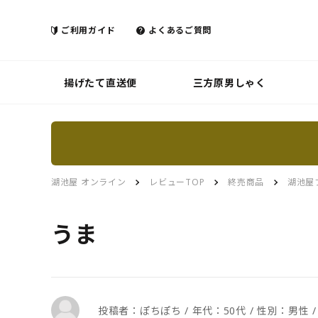
ご利用ガイド
よくあるご質問
揚げたて直送便
三方原男しゃく
湖池屋 オンライン
レビューTOP
終売商品
湖池屋
うま
投稿者：ぽちぽち / 年代：50代 / 性別：男性 