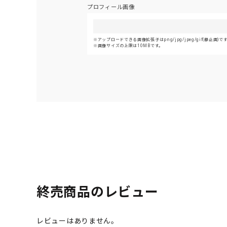
プロフィール画像
アップロードできる画像拡張子はpng/jpg/jpeg/gif(静止画)で
画像サイズの上限は10MBです。
終売商品のレビュー