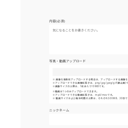
内容(必須)
写真・動画アップロード
画像を複数枚アップロードする場合は、アップロードする画像をま
アップロードできる画像拡張子は、png/jpg/jpeg/gif(静止画)
画像サイズの上限は、1枚あたり10MBです。
動画は1つのみアップロードできます。
アップロードできる動画拡張子は、mp4/movです。
動画サイズおよび再生時間の上限は、それぞれ500MB、30秒で
ニックネーム