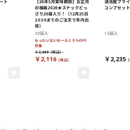
ート
【26年5月賞味期限】お正月
湖池屋プラ
の福箱2026★スナックどっ
コンプセット 
さり20袋入り！（12月25日
23:59までのご注文で年内出
荷）
20袋入
12袋入
もったいないセール１５％OFF
対象
￥2,489
￥2,116
￥2,235