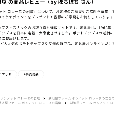
塩 の商品レビュー（by ぽちぽち さん）
ット ロレーヌの岩塩」について、お客様のご意見やご感想を募集し
コイケヤポイントをプレゼント！皆様のご意見をお待ちしております
プス・スナックのお取り寄せ通販サイトです。湖池屋は、1962年に
チップスを日本に定着・大衆化させました。ポテトチップスの老舗の
まにお届けします。
など大人気のポテトチップスや話題の新商品、湖池屋オンラインだけ
うすしお
#終売商品
 ボンノット ロレーヌの岩塩
湖池屋ファーム ボンノット ロレーヌの岩塩
湖池屋ファーム ボンノット ロレーヌの岩塩
湖池屋ファーム ボンノット 