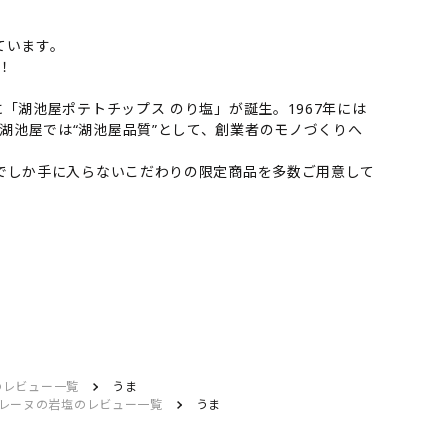
ています。
！
「湖池屋ポテトチップス のり塩」が誕生。1967年には
湖池屋では“湖池屋品質”として、創業者のモノづくりへ
でしか手に入らないこだわりの限定商品を多数ご用意して
のレビュー一覧
うま
ロレーヌの岩塩のレビュー一覧
うま