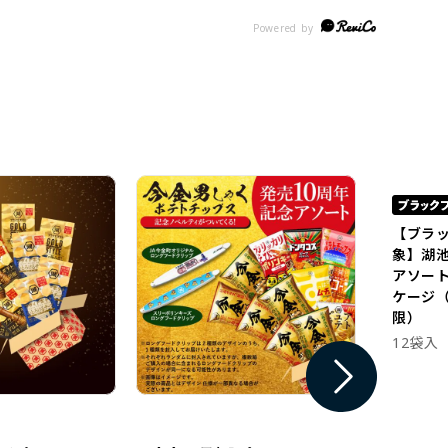
【ブラ
象】湖
アソー
ケージ（
限）
12袋入