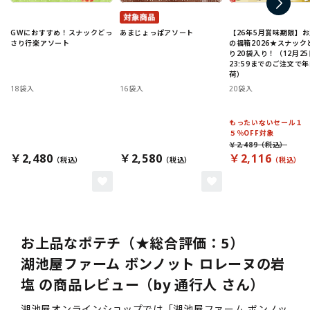
GWにおすすめ！スナックどっ
あまじょっぱアソート
【26年5月賞味期限】
さり行楽アソート
の福箱2026★スナック
り20袋入り！（12月25
23:59までのご注文で
荷）
18袋入
16袋入
20袋入
もったいないセール１
５％OFF対象
￥2,489
￥2,480
￥2,580
￥2,116
お上品なポテチ（★総合評価：5）
湖池屋ファーム ボンノット ロレーヌの岩
塩 の商品レビュー（by 通行人 さん）
湖池屋オンラインショップでは「湖池屋ファーム ボンノッ