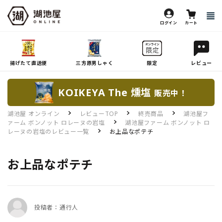
ログイン
カート
揚げたて直送便
三方原男しゃく
限定
レビュー
KOIKEYA The 燻塩
販売中！
湖池屋 オンライン
レビューTOP
終売商品
湖池屋フ
ァーム ボンノット ロレーヌの岩塩
湖池屋ファーム ボンノット ロ
レーヌの岩塩のレビュー一覧
お上品なポテチ
お上品なポテチ
投稿者：通行人