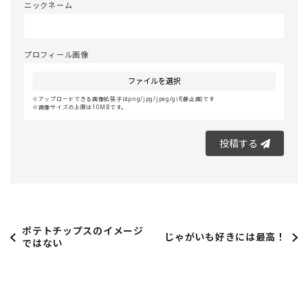
ニックネーム
プロフィール画像
ファイルを選択
アップロードできる画像拡張子はpng/jpg/jpeg/gif(静止画)です
画像サイズの上限は10MBです。
投稿する
ポテトチップスのイメージ
じゃがいも好きには最高！
ではない