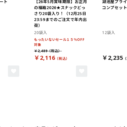
ート
【26年5月賞味期限】お正月
湖池屋プラ
の福箱2026★スナックどっ
コンプセット 
さり20袋入り！（12月25日
23:59までのご注文で年内出
荷）
20袋入
12袋入
もったいないセール１５％OFF
対象
￥2,489
￥2,116
￥2,235