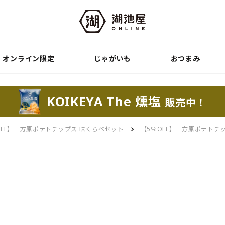
オンライン限定
じゃがいも
おつまみ
KOIKEYA The 燻塩
販売中！
OFF】三方原ポテトチップス 味くらべセット
【5％OFF】三方原ポテトチ