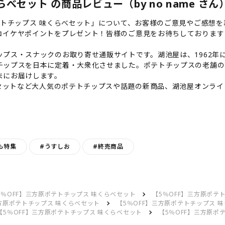
べセット の商品レビュー（by no name さん
テトチップス 味くらべセット」について、お客様のご意見やご感想を
コイケヤポイントをプレゼント！皆様のご意見をお待ちしております
プス・スナックのお取り寄せ通販サイトです。湖池屋は、1962年に
チップスを日本に定着・大衆化させました。ポテトチップスの老舗の
まにお届けします。
べセットなど大人気のポテトチップスや話題の新商品、湖池屋オンラ
も特集
#うすしお
#終売商品
5％OFF】三方原ポテトチップス 味くらべセット
【5％OFF】三方原ポテ
三方原ポテトチップス 味くらべセット
【5％OFF】三方原ポテトチップス 
【5％OFF】三方原ポテトチップス 味くらべセット
【5％OFF】三方原ポ