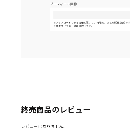
プロフィール画像
アップロードできる画像拡張子はpng/jpg/jpeg/gif(静止画)で
画像サイズの上限は10MBです。
終売商品のレビュー