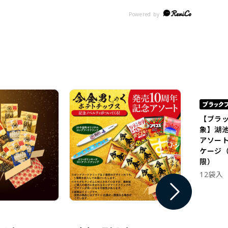
【ブラ
象】湖
アソー
ケージ（
限）
12袋入