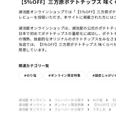
【5％OFF】三方原ポテトチップス 味くら
湖池屋オンラインショップでは「【5％OFF】三方原ポ
レビューを投稿いただき、本サイトに掲載された方には
湖池屋オンラインショップは、湖池屋の公式のポテトチッ
日本で初めてポテトチップスの量産化に成功し、ポテト
の情熱、独創的なオリジナルのポテトチップスをみなさ
当店では、【5％OFF】三方原ポテトチップス 味くら
用意しています。
関連カテゴリ一覧
#のり塩
#オンライン限定特集
#国産じゃがい
湖池屋 オンライン
フレーバーから探す
のり塩
【
湖池屋 オンライン
オンライン限定特集
【5％OFF】
湖池屋 オンライン
フレーバーから探す
うすしお