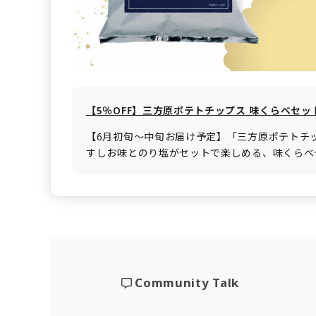
【5％OFF】三方原ポテトチップス 味くらべセッ
【6月初旬～中旬お届け予定】「三方原ポテトチ
すしお味とのり塩がセットで楽しめる、味くらべ
Community Talk