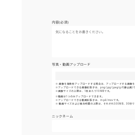
内容(必須)
写真・動画アップロード
画像を複数枚アップロードする場合は、アップロードする画像をま
アップロードできる画像拡張子は、png/jpg/jpeg/gif(静止画)
画像サイズの上限は、1枚あたり10MBです。
動画は1つのみアップロードできます。
アップロードできる動画拡張子は、mp4/movです。
動画サイズおよび再生時間の上限は、それぞれ500MB、30秒で
ニックネーム