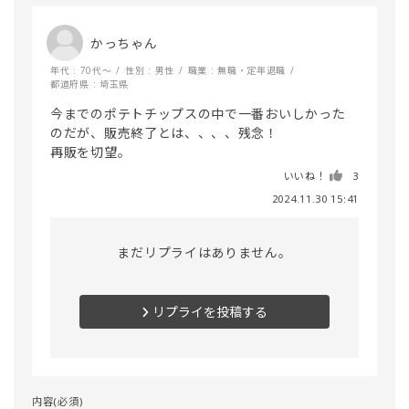
かっちゃん
年代 : 70代～
性別 : 男性
職業 : 無職・定年退職
都道府県 : 埼玉県
今までのポテトチップスの中で一番おいしかった
のだが、販売終了とは、、、、残念！

再販を切望。
いいね！
3
2024.11.30 15:41
まだリプライはありません。
リプライを投稿する
内容(必須)