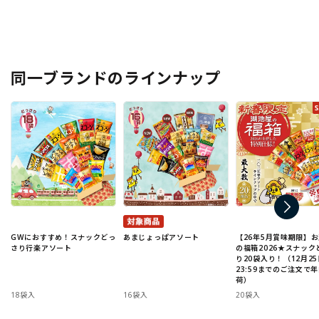
同一ブランドのラインナップ
GWにおすすめ！スナックどっ
あまじょっぱアソート
【26年5月賞味期限】
さり行楽アソート
の福箱2026★スナック
り20袋入り！（12月25
23:59までのご注文で
荷）
18袋入
16袋入
20袋入