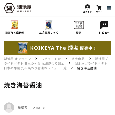
ログイン
カート
揚げたて直送便
三方原男しゃく
限定
レビュー
KOIKEYA The 燻塩
販売中！
湖池屋 オンライン
レビューTOP
終売商品
湖池屋プ
ライドポテト 日本の神業 九州焼のり醤油
湖池屋プライドポテト
日本の神業 九州焼のり醤油のレビュー一覧
焼き海苔醤油
焼き海苔醤油
投稿者：no name