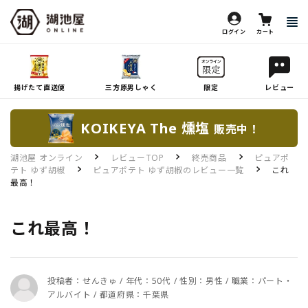
ログイン
カート
揚げたて直送便
三方原男しゃく
限定
レビュー
KOIKEYA The 燻塩
販売中！
湖池屋 オンライン
レビューTOP
終売商品
ピュアポ
テト ゆず胡椒
ピュアポテト ゆず胡椒のレビュー一覧
これ
最高！
これ最高！
投稿者：せんきゅ / 年代：50代 / 性別：男性 / 職業：パート・
アルバイト / 都道府県：千葉県