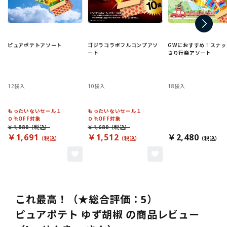
ピュアポテトアソート
ゴジラコラボフルコンプアソ
GWにおすすめ！スナッ
ート
さり行楽アソート
12袋入
10袋入
18袋入
もったいないセール１
もったいないセール１
０％OFF対象
０％OFF対象
￥1,880
￥1,680
￥1,691
￥1,512
￥2,480
これ最高！（★総合評価：5）
ピュアポテト ゆず胡椒 の商品レビュー