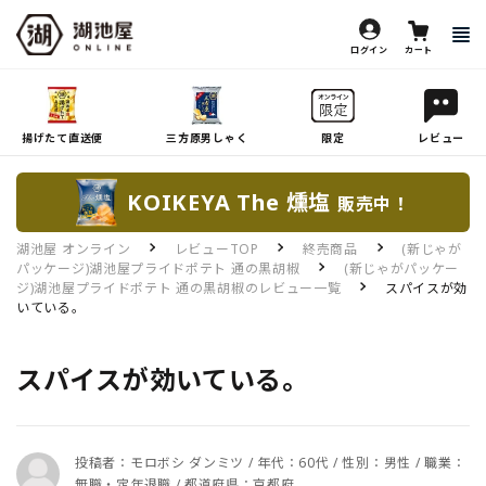
ログイン
カート
揚げたて直送便
三方原男しゃく
限定
レビュー
KOIKEYA The 燻塩
販売中！
湖池屋 オンライン
レビューTOP
終売商品
(新じゃが
パッケージ)湖池屋プライドポテト 通の黒胡椒
(新じゃがパッケー
ジ)湖池屋プライドポテト 通の黒胡椒のレビュー一覧
スパイスが効
いている。
スパイスが効いている。
投稿者：モロボシ ダンミツ / 年代：60代 / 性別：男性 / 職業：
無職・定年退職 / 都道府県：京都府