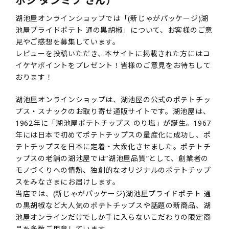
ボシ ダンミツ さん）
湖池屋オンラインショップでは「(新じゃがパッケージ)湖
池屋プライドポテト 通の黒胡椒」について、お客様のご意
見やご感想を募集しています。
レビューを投稿いただき、本サイトに掲載された方にはコ
イケヤポイントをプレゼント！皆様のご意見をお待ちして
おります！
湖池屋オンラインショップは、湖池屋の公式のポテトチッ
プス・スナックのお取り寄せ通販サイトです。湖池屋は、
1962年に「湖池屋ポテトチップス のり塩」が誕生。1967
年には日本で初めてポテトチップスの量産化に成功し、ポ
テトチップスを日本に定着・大衆化させました。ポテトチ
ップスの老舗の湖池屋では“湖池屋品質”として、創業者の
モノづくりへの情熱、独創的なオリジナルのポテトチップ
スをみなさまにお届けします。
当店では、(新じゃがパッケージ)湖池屋プライドポテト 通
の黒胡椒など大人気のポテトチップスや話題の新商品、湖
池屋オンラインだけでしか手に入らないこだわりの限定商
品を多数ご用意しています。