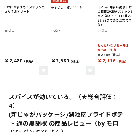
GWにおすすめ！スナックどっ
あまじょっぱアソート
【26年5月賞味期限】
さり行楽アソート
の福箱2026★スナック
り20袋入り！（12月25
23:59までのご注文で
荷）
18袋入
16袋入
20袋入
もったいないセール１
５％OFF対象
￥2,489
￥2,480
￥2,580
￥2,116
スパイスが効いている。（★総合評価：
4）
(新じゃがパッケージ)湖池屋プライドポテ
ト 通の黒胡椒 の商品レビュー（by モロ