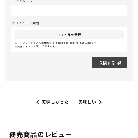
ニックネーム
プロフィール画像
ファイルを選択
アップロードできる画像拡張子はpng/jpg/jpeg/gif(静止画)です
画像サイズの上限は10MBです。
投稿する
美味しかった
美味しい
終売商品のレビュー