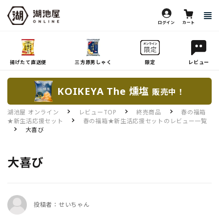
ログイン
カート
揚げたて直送便
三方原男しゃく
限定
レビュー
KOIKEYA The 燻塩
販売中！
湖池屋 オンライン
レビューTOP
終売商品
春の福箱
★新生活応援セット
春の福箱★新生活応援セットのレビュー一覧
大喜び
大喜び
投稿者：せいちゃん