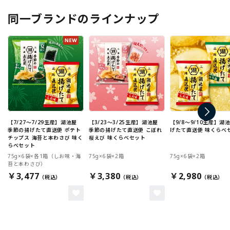
同一ブランドのラインナップ
【7/27～7/29生産】湖池屋
【3/23～3/25生産】湖池屋
【9/8～9/10生産】湖
季節の揚げたて直送便 ポテト
季節の揚げたて直送便 こぼれ
げたて直送便 味くらべ
チップス 海苔と本わさび 味く
桜えび 味くらべセット
らべセット
75g×6袋×各1箱（しお味・海
75g×6袋×2箱
75g×6袋×2箱
苔と本わさび）
￥3,477
￥3,380
￥2,980