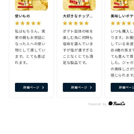
使いもの
大好きなチップスです
美味しいポテ
私はもちろん、実
ポテト自体の味を
いつも購入し
家の親もお世話に
楽しむ為に何時も
ります。お裾
なった人への使い
塩味を選んでいま
している友達
物として渡してい
すが塩が濃すぎる
め4歳の孫ま
ます。とても喜ば
ことなくとても満
ても喜んで貰
れます。
足な製品です。
した。ジャガ
の美味しさが
感じられます
詳細ページ
詳細ページ
詳細ペー