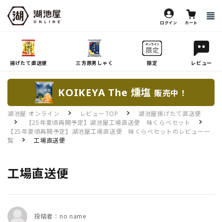
ログイン
カート
揚げたて直送便
三方原男しゃく
限定
レビュー
KOIKEYA The 燻塩
販売中！
湖池屋 オンライン
レビューTOP
湖池屋揚げたて直送便
【25年夏頃再開予定】湖池屋工場直送便 味くらべセット
【25年夏頃再開予定】湖池屋工場直送便 味くらべセットのレビュー一
覧
工場直送便
工場直送便
投稿者：no name