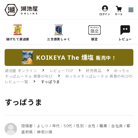
ログイン
カート
揚げたて直送便
三方原男しゃく
限定
レビュー
KOIKEYA The 燻塩
販売中！
湖池屋 オンライン
レビューTOP
終売商品
めっちゃ
すっぱムーチョ 青春の叫び
めっちゃすっぱムーチョ 青春の叫びの
レビュー一覧
すっぱうま
すっぱうま
投稿者：よしつ / 年代：50代 / 性別：女性 / 職業：会社員 / 都
道府県：神奈川県