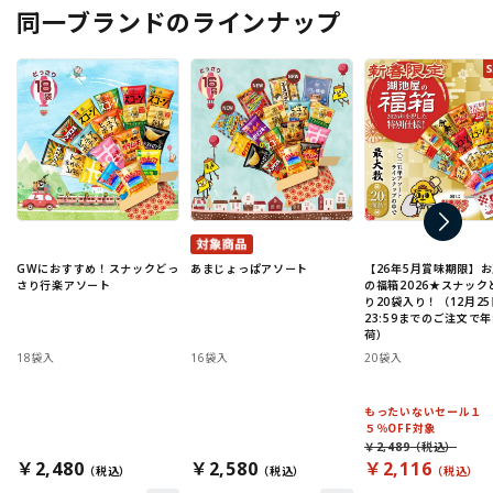
同一ブランドのラインナップ
GWにおすすめ！スナックどっ
あまじょっぱアソート
【26年5月賞味期限】
さり行楽アソート
の福箱2026★スナック
り20袋入り！（12月25
23:59までのご注文で
荷）
18袋入
16袋入
20袋入
もったいないセール１
５％OFF対象
￥2,489
￥2,480
￥2,580
￥2,116