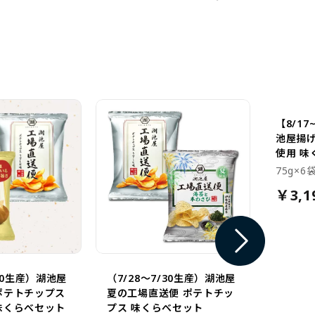
イムが楽しみでし
【8/17
池屋揚げ
使用 味
75g×6
￥3,1
/20生産）湖池屋
（7/28～7/30生産）湖池屋
ポテトチップス
夏の工場直送便 ポテトチッ
味くらべセット
プス 味くらべセット