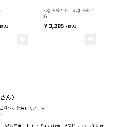
箱
75g×6袋×1箱・80g×6袋×1
箱
￥3,285
 さん）
やご感想を募集しています。
！
「湖池屋ポテトチップス のり塩」が誕生。1967年には