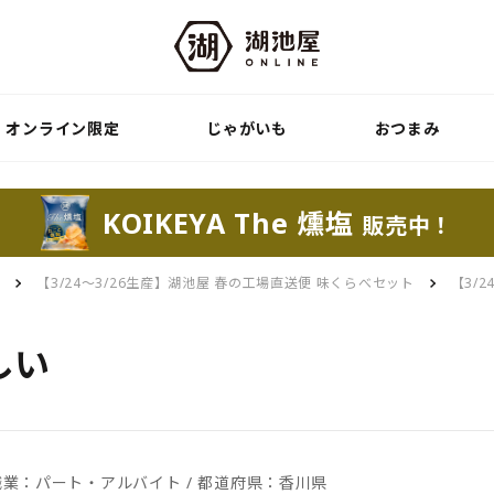
オンライン限定
じゃがいも
おつまみ
KOIKEYA The 燻塩
販売中！
便
【3/24～3/26生産】湖池屋 春の工場直送便 味くらべセット
【3/
しい
/ 職業：パート・アルバイト / 都道府県：香川県