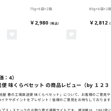
75g×6袋×2箱
80g×6袋×2
￥2,980
￥2,812
価：4）
直送便 味くらべセット の商品レビュー（by １２３
】湖池屋 春の工場直送便 味くらべセット」について、お客様のご意見
コイケヤポイントをプレゼント！皆様のご意見をお待ちしております
プス・スナックのお取り寄せ通販サイトです。湖池屋は、1962年に