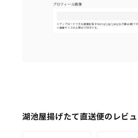
プロフィール画像
アップロードできる画像拡張子はpng/jpg/jpeg/gif(静止画)で
画像サイズの上限は10MBです。
湖池屋揚げたて直送便のレビュ