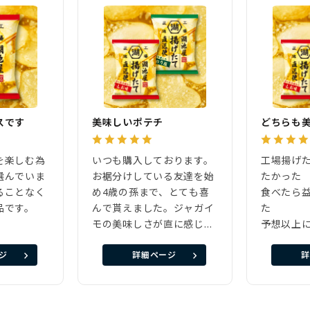
スです
美味しいポテチ
を楽しむ為
いつも購入しております。
工場揚げ
選んでいま
お裾分けしている友達を始
たかっ
ることなく
め4歳の孫まで、とても喜
食べたら
品です。
んで貰えました。ジャガイ
た
モの美味しさが直に感じら
予想以上
れます。
得でした
ジ
詳細ページ
詳
普段夏は
が多かっ
り塩にハ
す。