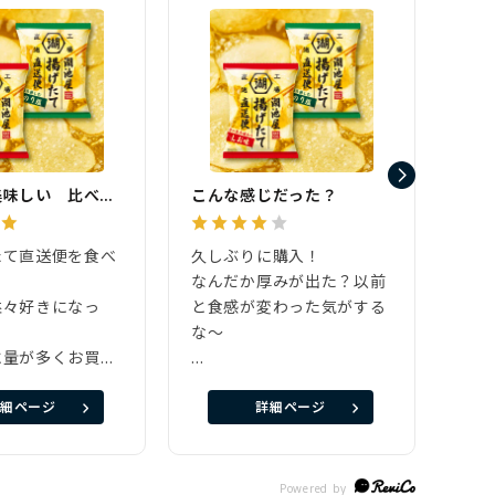
どちらも美味しい 比べても両方とも好き
こんな感じだった？
サク
たて直送便を食べ
久しぶりに購入！
食べ
た
なんだか厚みが出た？以前
した
益々好きになっ
と食感が変わった気がする
どち
な〜
です
に量が多くお買い
たま
。
でもやっぱり美味しい〜(*
細ページ
詳細ページ
しお味を買うこと
´～｀*)
たけど，今回はの
しお味しか食べてこなかっ
マった気がしま
たのに、直送便でのり塩の
美味しさを知りました