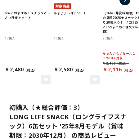
GWにおすすめ！スナックどっ
あまじょっぱアソート
【26年5月賞味期限】
さり行楽アソート
の福箱2026★スナック
り20袋入り！（12月25
23:59までのご注文で
荷）
18袋入
16袋入
20袋入
もったいないセール１
５％OFF対象
￥2,489
￥2,480
￥2,580
￥2,116
初購入（★総合評価：3）
LONG LIFE SNACK（ロングライフスナ
ック）6缶セット '25年8月モデル（賞味
期限：2030年12月） の商品レビュー