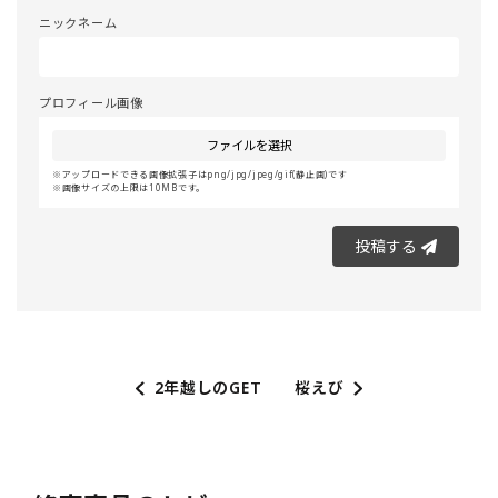
ニックネーム
プロフィール画像
ファイルを選択
アップロードできる画像拡張子はpng/jpg/jpeg/gif(静止画)です
画像サイズの上限は10MBです。
投稿する
2年越しのGET
桜えび