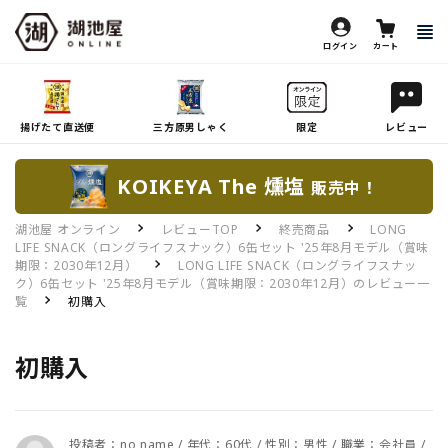
ログイン
カート
揚げたて直送便
三方原男しゃく
限定
レビュー
KOIKEYA The 燻塩
販売中！
湖池屋 オンライン
レビューTOP
終売商品
LONG
LIFE SNACK（ロングライフスナック）6缶セット '25年8月モデル（賞味
期限：2030年12月）
LONG LIFE SNACK（ロングライフスナッ
ク）6缶セット '25年8月モデル（賞味期限：2030年12月）のレビュー一
覧
初購入
初購入
投稿者：no name / 年代：60代 / 性別：男性 / 職業：会社員 /