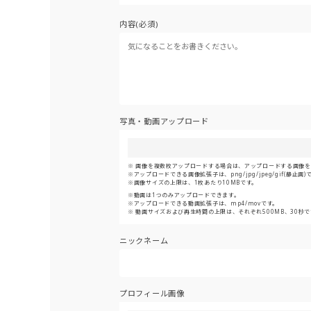
内容(必須)
写真・動画アップロード
画像を複数枚アップロードする場合は、アップロードする画像をま
アップロードできる画像拡張子は、png/jpg/jpeg/gif(静止画)
画像サイズの上限は、1枚あたり10MBです。
動画は1つのみアップロードできます。
アップロードできる動画拡張子は、mp4/movです。
動画サイズおよび再生時間の上限は、それぞれ500MB、30秒で
ニックネーム
プロフィール画像