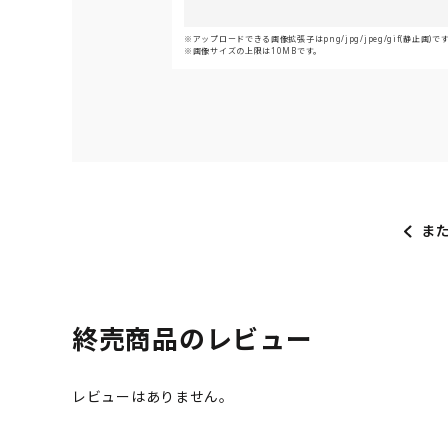
アップロードできる画像拡張子はpng/jpg/jpeg/gif(静止画)で
画像サイズの上限は10MBです。
ま
終売商品のレビュー