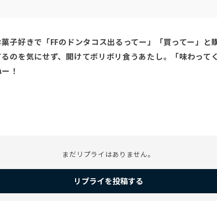
菓子好きで「FFのドンタコス出るってー」「買ってー」と購
てるのを気にせず、開けてボリボリ食うあたし。「味わって
ー！

♪
まだリプライはありません。
リプライを投稿する