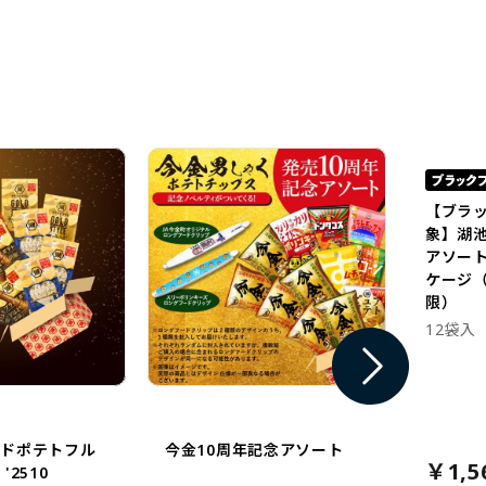
【ブラ
象】湖
アソー
ケージ（
限）
12袋入
イドポテトフル
今金10周年記念アソート
￥1,5
'2510