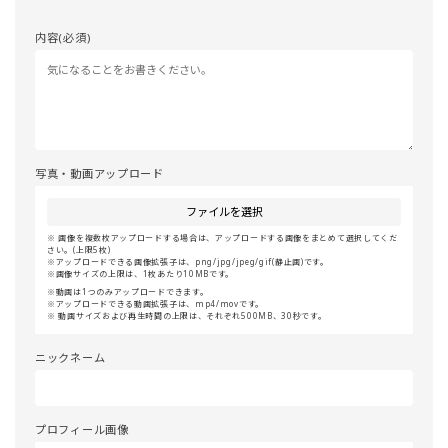
内容(必須)
写真・動画アップロード
ファイルを選択
画像を複数枚アップロードする場合は、アップロードする画像をまとめて選択してくだ
さい。(上限5枚)
アップロードできる画像拡張子は、png/jpg/jpeg/gif(静止画)です。
画像サイズの上限は、1枚あたり10MBです。
動画は1つのみアップロードできます。
アップロードできる動画拡張子は、mp4/movです。
動画サイズおよび再生時間の上限は、それぞれ500MB、30秒です。
ニックネーム
プロフィール画像