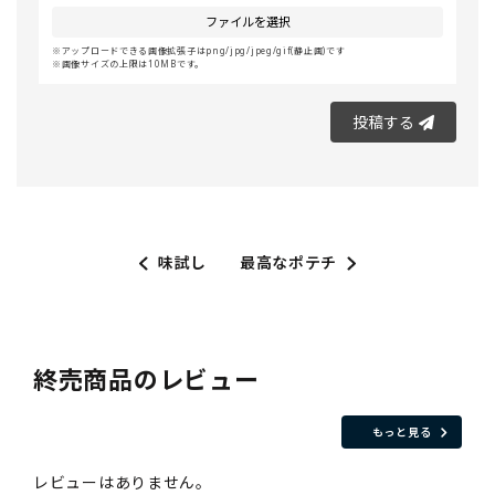
ファイルを選択
アップロードできる画像拡張子はpng/jpg/jpeg/gif(静止画)です
画像サイズの上限は10MBです。
投稿する
味試し
最高なポテチ
終売商品のレビュー
もっと見る