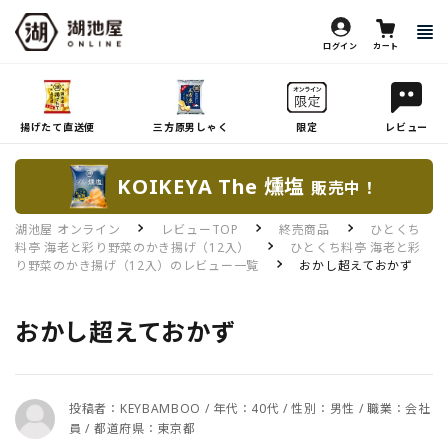
ログイン
カート
揚げたて直送便
三方原男しゃく
限定
レビュー
KOIKEYA The 燻塩
販売中！
湖池屋 オンライン
レビューTOP
終売商品
ひとくち
料亭 海老と彩り野菜のかき揚げ（12入）
ひとくち料亭 海老と彩
り野菜のかき揚げ（12入）のレビュー一覧
おかし超えておかず
おかし超えておかず
投稿者：KEYBAMBOO / 年代：40代 / 性別：男性 / 職業：会社
員 / 都道府県：東京都