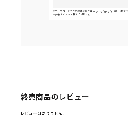
アップロードできる画像拡張子はpng/jpg/jpeg/gif(静止画)で
画像サイズの上限は10MBです。
終売商品のレビュー