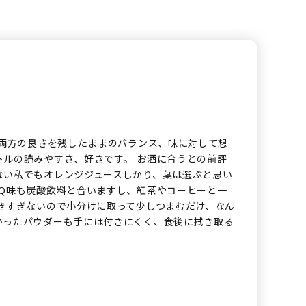
4両方の良さを残したままのバランス、味に対して想
トルの読みやすさ、好きです。 お酒に合うとの前評
ない私でもオレンジジュースしかり、葉は選ぶと思い
BQ味も炭酸飲料と合いますし、紅茶やコーヒーと一
きすぎないので小分けに取って少しつまむだけ、なん
かったパウダーも手には付きにくく、食後に拭き取る
。