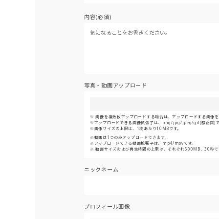
内容(必須)
写真・動画アップロード
画像を複数枚アップロードする場合は、アップロードする画像をま
アップロードできる画像拡張子は、png/jpg/jpeg/gif(静止画)
画像サイズの上限は、1枚あたり10MBです。
動画は1つのみアップロードできます。
アップロードできる動画拡張子は、mp4/movです。
動画サイズおよび再生時間の上限は、それぞれ500MB、30秒で
ニックネーム
プロフィール画像