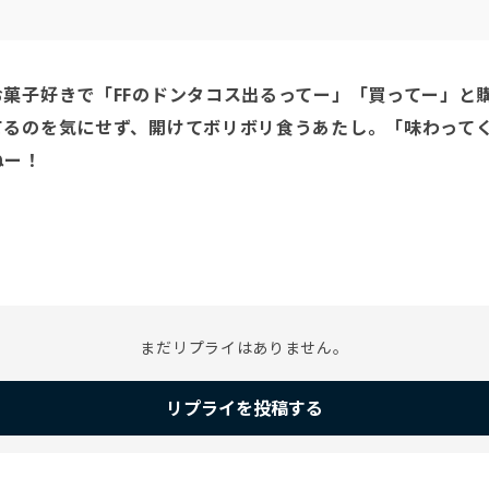
菓子好きで「FFのドンタコス出るってー」「買ってー」と購
てるのを気にせず、開けてボリボリ食うあたし。「味わって
ー！

♪
まだリプライはありません。
リプライを投稿する