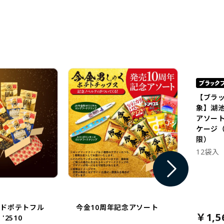
【ブラ
象】湖
アソー
ケージ（
限）
12袋入
イドポテトフル
今金10周年記念アソート
￥1,5
'2510