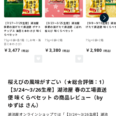
【7/27～7/29生産】湖池屋
【3/23～3/25生産】湖池屋
【9/8～9/10生産】湖
季節の揚げたて直送便 ポテト
季節の揚げたて直送便 こぼれ
げたて直送便 味くらべ
チップス 海苔と本わさび 味く
桜えび 味くらべセット
らべセット
75g×6袋×各1箱（しお味・海
75g×6袋×2箱
75g×6袋×2箱
苔と本わさび）
￥3,477
￥3,380
￥2,980
桜えびの風味がすごい（★総合評価：1）
【3/24～3/26生産】湖池屋 春の工場直送
便 味くらべセット の商品レビュー（by
ゆずは さん）
湖池屋オンラインショップでは「【3/24～3/26生産】湖池