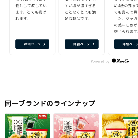
物として渡してい
すが塩が濃すぎる
め4歳の孫ま
ます。とても喜ば
ことなくとても満
ても喜んで貰
れます。
足な製品です。
した。ジャガ
の美味しさが
感じられます
詳細ページ
詳細ページ
詳細ペー
同一ブランドのラインナップ