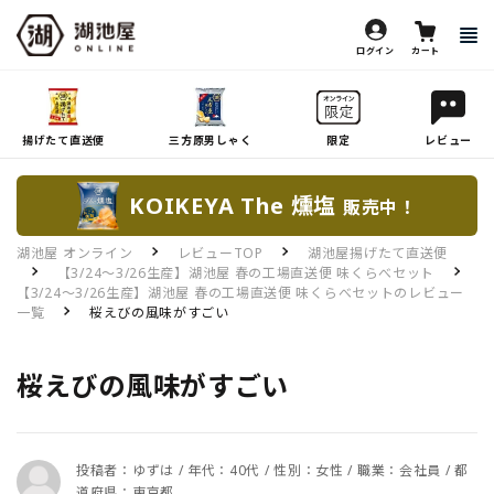
ログイン
カート
揚げたて直送便
三方原男しゃく
限定
レビュー
KOIKEYA The 燻塩
販売中！
湖池屋 オンライン
レビューTOP
湖池屋揚げたて直送便
【3/24～3/26生産】湖池屋 春の工場直送便 味くらべセット
【3/24～3/26生産】湖池屋 春の工場直送便 味くらべセットのレビュー
一覧
桜えびの風味がすごい
桜えびの風味がすごい
投稿者：ゆずは / 年代：40代 / 性別：女性 / 職業：会社員 / 都
道府県：東京都