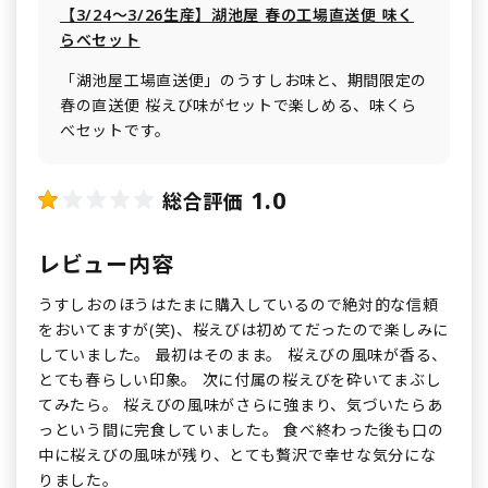
【3/24～3/26生産】湖池屋 春の工場直送便 味く
らべセット
「湖池屋工場直送便」のうすしお味と、期間限定の
春の直送便 桜えび味がセットで楽しめる、味くら
べセットです。
1.0
総合評価
レビュー内容
うすしおのほうはたまに購入しているので絶対的な信頼
をおいてますが(笑)、桜えびは初めてだったので楽しみに
していました。 最初はそのまま。 桜えびの風味が香る、
とても春らしい印象。 次に付属の桜えびを砕いてまぶし
てみたら。 桜えびの風味がさらに強まり、気づいたらあ
っという間に完食していました。 食べ終わった後も口の
中に桜えびの風味が残り、とても贅沢で幸せな気分にな
りました。