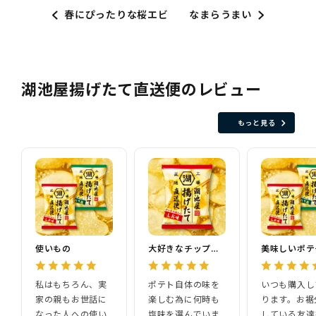
春にぴったりな桜エビ
なまらうまい
湖池屋揚げたて直送便のレビュー
もっと見る
使いもの
大好きなチップスです
美味しいポテ
私はもちろん、実
ポテト自体の味を
いつも購入し
家の親もお世話に
楽しむ為に何時も
ります。お裾
なった人への使い
塩味を選んでいま
している友達