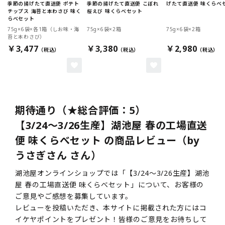
季節の揚げたて直送便 ポテト
季節の揚げたて直送便 こぼれ
げたて直送便 味くらべ
チップス 海苔と本わさび 味く
桜えび 味くらべセット
らべセット
75g×6袋×各1箱（しお味・海
75g×6袋×2箱
75g×6袋×2箱
苔と本わさび）
￥3,477
￥3,380
￥2,980
期待通り（★総合評価：5）
【3/24～3/26生産】湖池屋 春の工場直送
便 味くらべセット の商品レビュー（by
うさぎさん さん）
湖池屋オンラインショップでは「【3/24～3/26生産】湖池
屋 春の工場直送便 味くらべセット」について、お客様の
ご意見やご感想を募集しています。
レビューを投稿いただき、本サイトに掲載された方にはコ
イケヤポイントをプレゼント！皆様のご意見をお待ちして