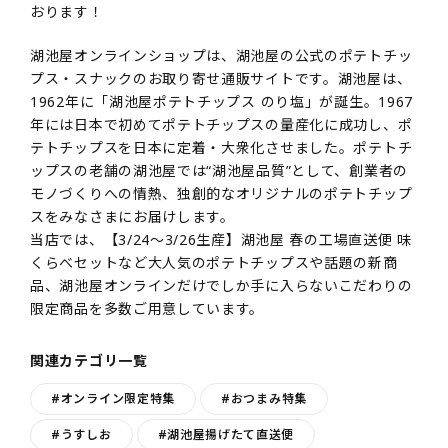
おります！
湖池屋オンラインショップは、湖池屋の公式のポテトチッ
プス・スナックのお取り寄せ通販サイトです。湖池屋は、
1962年に「湖池屋ポテトチップス のり塩」が誕生。1967
年には日本で初めてポテトチップスの量産化に成功し、ポ
テトチップスを日本に定着・大衆化させました。ポテトチ
ップスの老舗の湖池屋では“湖池屋品質”として、創業者の
モノづくりへの情熱、独創的なオリジナルのポテトチップ
スをみなさまにお届けします。
当店では、【3/24～3/26生産】湖池屋 春の工場直送便 味
くらべセットなど大人気のポテトチップスや話題の新商
品、湖池屋オンラインだけでしか手に入らないこだわりの
限定商品を多数ご用意しています。
関連カテゴリ一覧
#オンライン限定特集
#おつまみ特集
#うすしお
#湖池屋揚げたて直送便