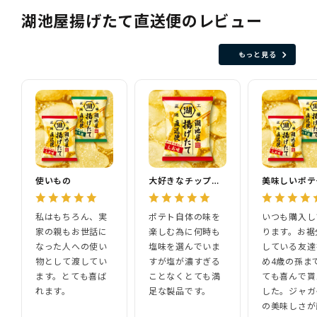
湖池屋揚げたて直送便のレビュー
もっと見る
使いもの
大好きなチップスです
美味しいポテ
私はもちろん、実
ポテト自体の味を
いつも購入し
家の親もお世話に
楽しむ為に何時も
ります。お裾
なった人への使い
塩味を選んでいま
している友達
物として渡してい
すが塩が濃すぎる
め4歳の孫ま
ます。とても喜ば
ことなくとても満
ても喜んで貰
れます。
足な製品です。
した。ジャガ
の美味しさが