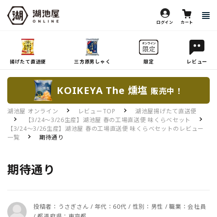
ログイン
カート
揚げたて直送便
三方原男しゃく
限定
レビュー
KOIKEYA The 燻塩
販売中！
湖池屋 オンライン
レビューTOP
湖池屋揚げたて直送便
【3/24～3/26生産】湖池屋 春の工場直送便 味くらべセット
【3/24～3/26生産】湖池屋 春の工場直送便 味くらべセットのレビュー
一覧
期待通り
期待通り
投稿者：うさぎさん / 年代：60代 / 性別：男性 / 職業：会社員
/ 都道府県：東京都