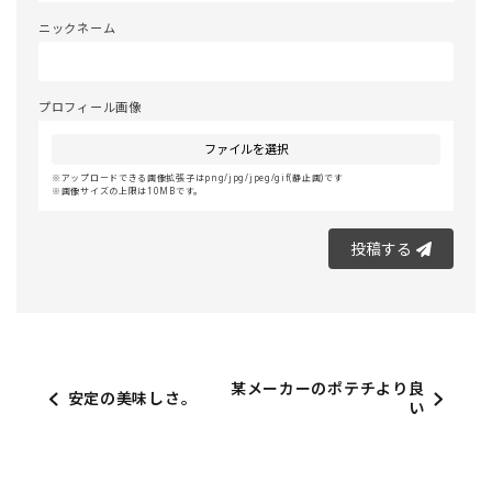
ニックネーム
プロフィール画像
ファイルを選択
アップロードできる画像拡張子はpng/jpg/jpeg/gif(静止画)です
画像サイズの上限は10MBです。
投稿する
某メーカーのポテチより良
安定の美味しさ。
い