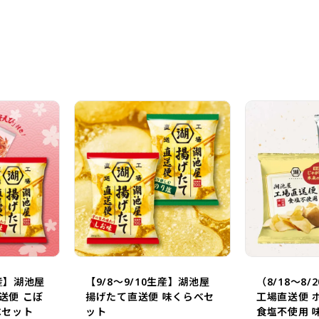
定です。
生産】湖池屋
【9/8～9/10生産】湖池屋
（8/18～8
送便 こぼ
揚げたて直送便 味くらべセ
工場直送便 
べセット
ット
食塩不使用 