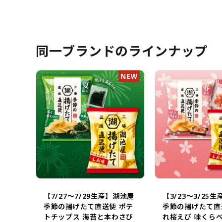
同一ブランドのラインナップ
【7/27～7/29生産】湖池屋
【3/23～3/25
季節の揚げたて直送便 ポテ
季節の揚げたて直
トチップス 海苔と本わさび
れ桜えび 味くら