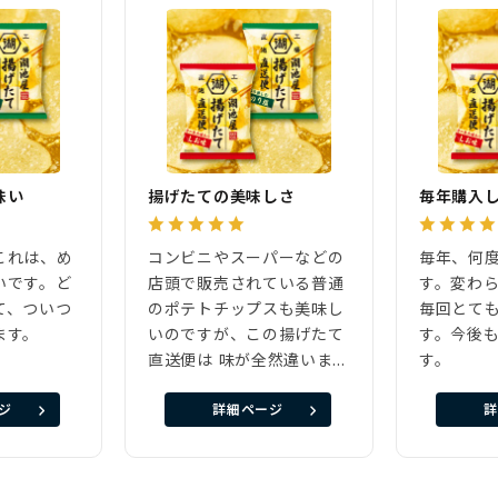
味い
揚げたての美味しさ
毎年購入
これは、め
コンビニやスーパーなどの
毎年、何
いです。ど
店頭で販売されている普通
す。変わ
て、ついつ
のポテトチップスも美味し
毎回とて
ます。
いのですが、この揚げたて
す。今後
直送便は 味が全然違いま
す。
す。今回もリピート購入で
ジ
詳細ページ
詳
すが、安定して美味しいで
す。一言で 表現するなら、
口当たりが 軽い 脂っぽく
ない。またリピート購入確