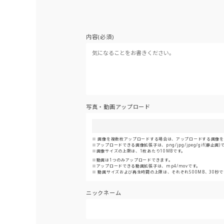
内容(必須)
写真・動画アップロード
画像を複数枚アップロードする場合は、アップロードする画像をま
アップロードできる画像拡張子は、png/jpg/jpeg/gif(静止画)
画像サイズの上限は、1枚あたり10MBです。
動画は1つのみアップロードできます。
アップロードできる動画拡張子は、mp4/movです。
動画サイズおよび再生時間の上限は、それぞれ500MB、30秒で
ニックネーム