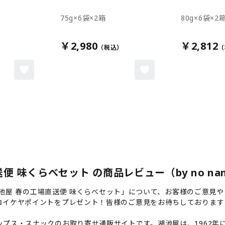
75g×6袋×2箱
80g×6袋×2
￥2,980
￥2,812
送便 味くらべセット の商品レビュー（by no na
】湖池屋 春の工場直送便 味くらべセット」について、お客様のご意見
コイケヤポイントをプレゼント！皆様のご意見をお待ちしております
プス・スナックのお取り寄せ通販サイトです。湖池屋は、1962年に