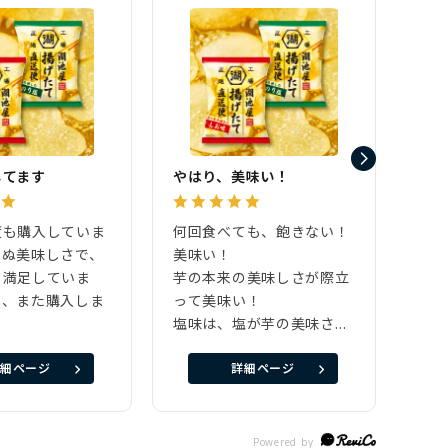
してます
やはり、美味い！
ご褒
度も購入していま
何回食べても、飽きない！
楽し
らぬ美味しさで、
美味い！
便、
も満足していま
芋の本来の美味しさが際立
合わ
も、また購入しま
って美味い！
自分
塩味は、塩が芋の美味さを
期待
際立てる。
く、
細ページ
詳細ページ
のり塩は、海苔の風味が、
う間
芋の美味しさと
まい
上手く調和して、食べ始め
色々
たら止まらない。
が可