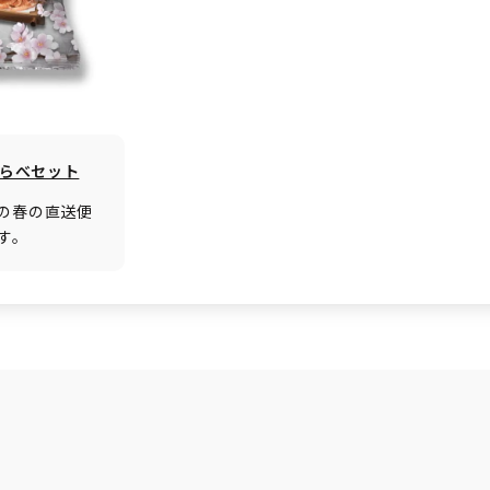
くらべセット
の春の直送便
す。