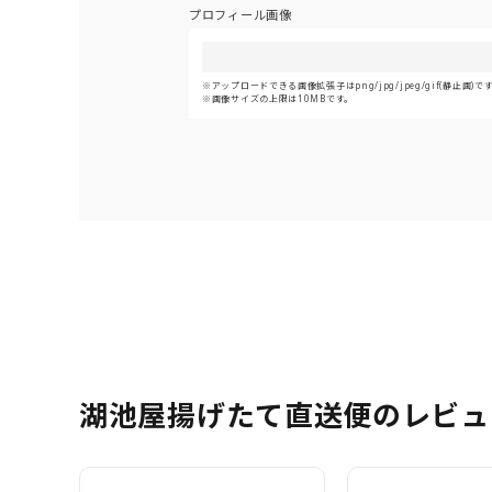
プロフィール画像
アップロードできる画像拡張子はpng/jpg/jpeg/gif(静止画)で
画像サイズの上限は10MBです。
湖池屋揚げたて直送便のレビュ