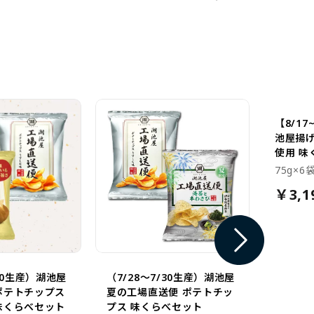
はこ
これ
だき
【8/17
池屋揚げ
使用 味
75g×6
￥3,1
/20生産）湖池屋
（7/28～7/30生産）湖池屋
ポテトチップス
夏の工場直送便 ポテトチッ
味くらべセット
プス 味くらべセット