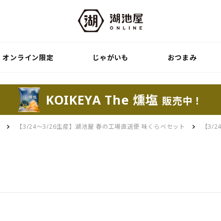
オンライン限定
じゃがいも
おつまみ
KOIKEYA The 燻塩
販売中！
便
【3/24～3/26生産】湖池屋 春の工場直送便 味くらべセット
【3/