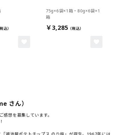
箱
75g×6袋×1箱・80g×6袋×1
箱
￥3,285
me さん）
やご感想を募集しています。
！
「湖池屋ポテトチップス のり塩」が誕生。1967年には