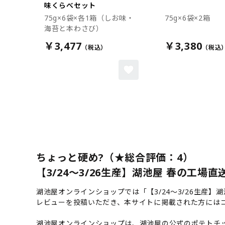
味くらべセット
75g×6袋×各1箱（しお味・
75g×6袋×2箱
海苔と本わさび）
￥3,477
￥3,380
ちょっと硬め?（★総合評価：4）
【3/24～3/26生産】湖池屋 春の工場直
湖池屋オンラインショップでは「【3/24～3/26生産
レビューを投稿いただき、本サイトに掲載された方には
湖池屋オンラインショップは、湖池屋の公式のポテトチッ