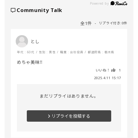
Powered by
Community Talk
全1件
リプライ付き:0件
とし
年代 : 60代
性別 : 男性
職業 : 会社役員
都道府県 : 栃木県
めちゃ美味‼️
いいね！
1
2025.4.11 15:17
まだリプライはありません。
リプライを投稿する