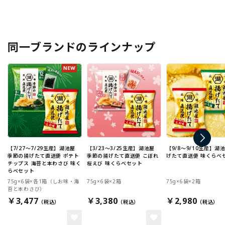
同一ブランドのラインナップ
【7/27～7/29生産】湖池屋
【3/23～3/25生産】湖池屋
【9/8～9/10生産】湖
季節の揚げたて直送便 ポテト
季節の揚げたて直送便 こぼれ
げたて直送便 味くらべ
チップス 海苔と本わさび 味く
桜えび 味くらべセット
らべセット
75g×6袋×各1箱（しお味・海
75g×6袋×2箱
75g×6袋×2箱
苔と本わさび）
￥3,477
￥3,380
￥2,980