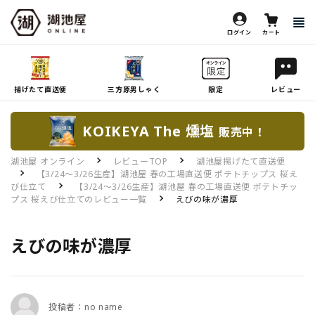
ログイン
カート
揚げたて直送便
三方原男しゃく
限定
レビュー
KOIKEYA The 燻塩
販売中！
湖池屋 オンライン
レビューTOP
湖池屋揚げたて直送便
【3/24～3/26生産】湖池屋 春の工場直送便 ポテトチップス 桜え
び仕立て
【3/24～3/26生産】湖池屋 春の工場直送便 ポテトチッ
プス 桜えび仕立てのレビュー一覧
えびの味が濃厚
えびの味が濃厚
投稿者：no name