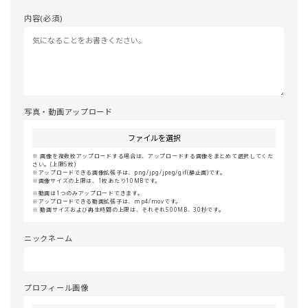
内容(必須)
写真・動画アップロード
ファイルを選択
画像を複数枚アップロードする場合は、アップロードする画像をまとめて選択してくだ
さい。(上限5枚)
アップロードできる画像拡張子は、png/jpg/jpeg/gif(静止画)です。
画像サイズの上限は、1枚あたり10MBです。
動画は1つのみアップロードできます。
アップロードできる動画拡張子は、mp4/movです。
動画サイズおよび再生時間の上限は、それぞれ500MB、30秒です。
ニックネーム
プロフィール画像