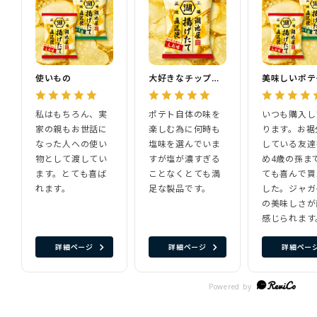
使いもの
大好きなチップスです
美味しいポテ
私はもちろん、実
ポテト自体の味を
いつも購入し
家の親もお世話に
楽しむ為に何時も
ります。お裾
なった人への使い
塩味を選んでいま
している友達
物として渡してい
すが塩が濃すぎる
め4歳の孫ま
ます。とても喜ば
ことなくとても満
ても喜んで貰
れます。
足な製品です。
した。ジャガ
の美味しさが
感じられます
詳細ページ
詳細ページ
詳細ペー