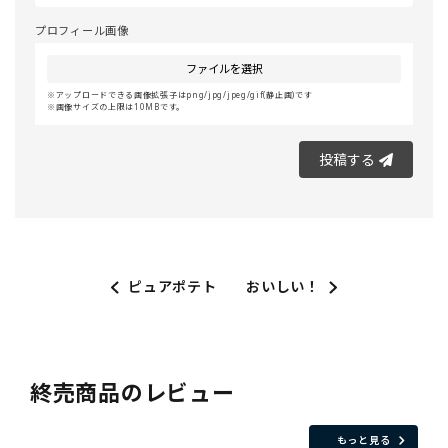
プロフィール画像
ファイルを選択
アップロードできる画像拡張子はpng/jpg/jpeg/gif(静止画)です
画像サイズの上限は10MBです。
投稿する
ピュアポテト
おいしい！
終売商品のレビュー
もっと見る