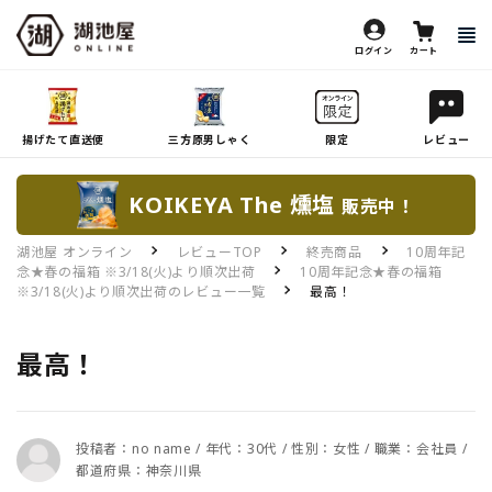
ログイン
カート
揚げたて直送便
三方原男しゃく
限定
レビュー
KOIKEYA The 燻塩
販売中！
湖池屋 オンライン
レビューTOP
終売商品
10周年記
念★春の福箱 ※3/18(火)より順次出荷
10周年記念★春の福箱
※3/18(火)より順次出荷のレビュー一覧
最高！
最高！
投稿者：no name / 年代：30代 / 性別：女性 / 職業：会社員 /
都道府県：神奈川県