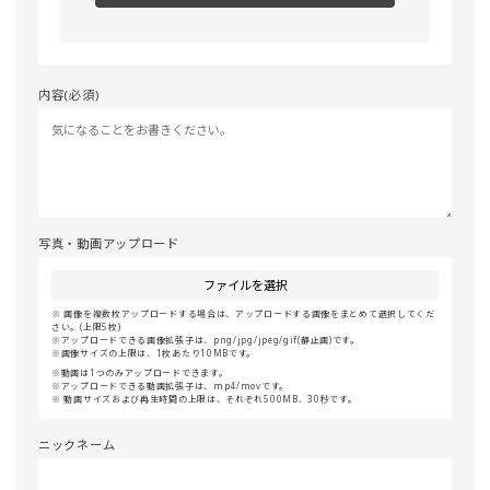
内容(必須)
写真・動画アップロード
ファイルを選択
画像を複数枚アップロードする場合は、アップロードする画像をまとめて選択してくだ
さい。(上限5枚)
アップロードできる画像拡張子は、png/jpg/jpeg/gif(静止画)です。
画像サイズの上限は、1枚あたり10MBです。
動画は1つのみアップロードできます。
アップロードできる動画拡張子は、mp4/movです。
動画サイズおよび再生時間の上限は、それぞれ500MB、30秒です。
ニックネーム