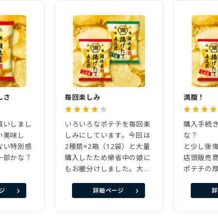
しさ
毎回楽しみ
満腹！
買いしまし
いろいろなポテチを毎回楽
購入手続
い美味し
しみにしています。今回は
な？
ない特別感
2種類×2箱（12袋）と大量
と少し後
一部かな？
購入したため帰省中の娘に
店頭販売
もお裾分けしました。大変
ポテチの
美味しかったです。
量も袋一
ジ
詳細ページ
詳
大食漢の私
きれない
満足でし