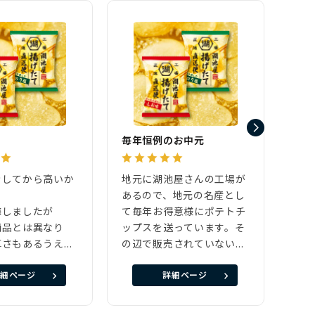
毎年恒例のお中元
きしてから高いか
地元に湖池屋さんの工場が
はじ
あるので、地元の名産とし
だき
悔しましたが
て毎年お得意様にポテトチ
作り
商品とは異なり
ップスを送っています。そ
スが
厚さもあるうえに
の辺で販売されていないの
油が
杯に入っていて
と、季節の商品として気に
一袋
細ページ
詳細ページ
が1回では食べ
入っております。お客様も
しま
ほど入っており大
毎年楽しみにしてくれてい
ビー
た（＾＾）ノ
るので、今後も恒例として
りで