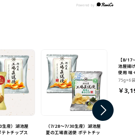
のり塩味、どちら
続けていきたいと思ってま
しお
かったけれど
す
塩の
塩味の方が好きで
どち
きま
また
す。
【8/17
池屋揚げ
使用 味
75g×6
￥3,1
/20生産）湖池屋
（7/28～7/30生産）湖池屋
ポテトチップス
夏の工場直送便 ポテトチッ