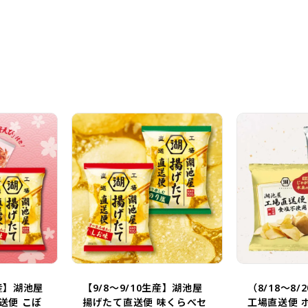
しお味と
も美味し
私はのり
す！
生産】湖池屋
【9/8～9/10生産】湖池屋
（8/18～8
送便 こぼ
揚げたて直送便 味くらべセ
工場直送便 