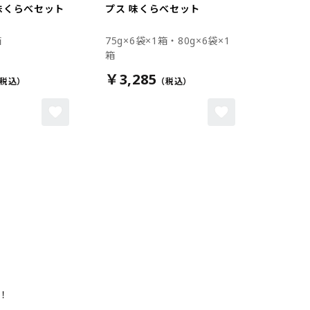
味くらべセット
プス 味くらべセット
箱
75g×6袋×1箱・80g×6袋×1
箱
￥3,285
！