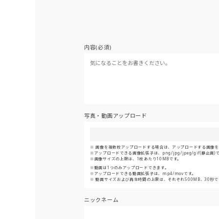
内容(必須)
写真・動画アップロード
画像を複数枚アップロードする場合は、アップロードする画像をま
アップロードできる画像拡張子は、png/jpg/jpeg/gif(静止画)
画像サイズの上限は、1枚あたり10MBです。
動画は1つのみアップロードできます。
アップロードできる動画拡張子は、mp4/movです。
動画サイズおよび再生時間の上限は、それぞれ500MB、30秒で
ニックネーム