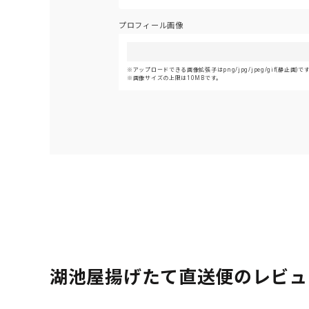
プロフィール画像
アップロードできる画像拡張子はpng/jpg/jpeg/gif(静止画)で
画像サイズの上限は10MBです。
湖池屋揚げたて直送便のレビュ