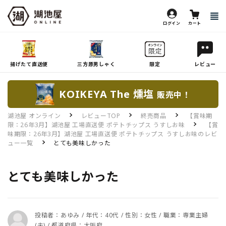
ログイン
カート
揚げたて直送便
三方原男しゃく
限定
レビュー
KOIKEYA The 燻塩
販売中！
湖池屋 オンライン
レビューTOP
終売商品
【賞味期
限：26年3月】湖池屋 工場直送便 ポテトチップス うすしお味
【賞
味期限：26年3月】湖池屋 工場直送便 ポテトチップス うすしお味のレビ
ュー一覧
とても美味しかった
とても美味しかった
投稿者：あゆみ / 年代：40代 / 性別：女性 / 職業：専業主婦
(夫) / 都道府県：大阪府