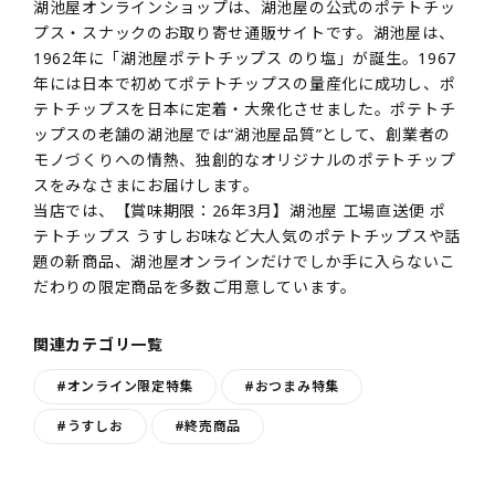
湖池屋オンラインショップは、湖池屋の公式のポテトチッ
プス・スナックのお取り寄せ通販サイトです。湖池屋は、
1962年に「湖池屋ポテトチップス のり塩」が誕生。1967
年には日本で初めてポテトチップスの量産化に成功し、ポ
テトチップスを日本に定着・大衆化させました。ポテトチ
ップスの老舗の湖池屋では“湖池屋品質”として、創業者の
モノづくりへの情熱、独創的なオリジナルのポテトチップ
スをみなさまにお届けします。
当店では、【賞味期限：26年3月】湖池屋 工場直送便 ポ
テトチップス うすしお味など大人気のポテトチップスや話
題の新商品、湖池屋オンラインだけでしか手に入らないこ
だわりの限定商品を多数ご用意しています。
関連カテゴリ一覧
#オンライン限定特集
#おつまみ特集
#うすしお
#終売商品