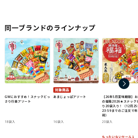
同一ブランドのラインナップ
GWにおすすめ！スナックどっ
あまじょっぱアソート
【26年5月賞味期限】
さり行楽アソート
の福箱2026★スナック
り20袋入り！（12月25
23:59までのご注文で
荷）
18袋入
16袋入
20袋入
もったいないセール１