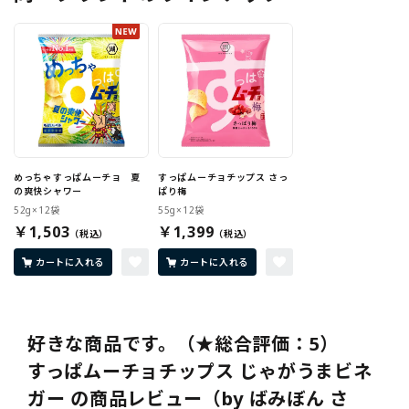
ユーザー決定で
から！
す
めっちゃすっぱムーチョ 夏
すっぱムーチョチップス さっ
の爽快シャワー
ぱり梅
52g×12袋
55g×12袋
￥1,503
￥1,399
カートに入れる
カートに入れる
好きな商品です。（★総合評価：5）
すっぱムーチョチップス じゃがうまビネ
ガー の商品レビュー（by ばみぼん さ