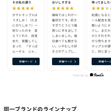
その名の通り
おいしすぎる
ポテトチップスは
梅味ではこれが一
初夏になると
うすしお！（たま
番好きです。好き
ール配信を見
にのりしお？）一
すぎてとうとう箱
無いようにチ
択だったのを 変
買いに手を出して
クし、まだか
えてくれた 目覚
しまいました。毎
かとそわそわ
めた 覚醒してし
日食べても飽きな
がら待ちます
まった 「すっぱ
い。いやむしろ好
チップスの硬
ムーチョ じゃが
きさがアップして
と、何と言っ
うまビネガ
いる。食べ終わっ
すっぱさ！！
詳細ページ
詳細ページ
詳細ペー
ー」！ じゃが
た後も箸で袋の中
無二の味です
で 美味くて ビ
をこすっては舐め
通年でオンラ
ネガー です！
こすっては舐めの
で購入出来る
すっぱ で ムー
繰り返し。人が見
に、是非是非
チョ（たくさん
たらきっと妖怪と
いしたいです
もっと）欲しくな
思うに違いない。
めて、年に2
るポテトチップス
それくらい好き。
望します！！
です！！ リピー
お願いだから売り
ト ヘビーローテ
切れにならない
同一ブランドのラインナップ
ーション ヘビー
で！リピートする