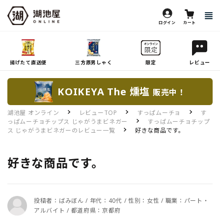
ログイン
カート
揚げたて直送便
三方原男しゃく
限定
レビュー
KOIKEYA The 燻塩
販売中！
湖池屋 オンライン
レビューTOP
すっぱムーチョ
す
っぱムーチョチップス じゃがうまビネガー
すっぱムーチョチップ
ス じゃがうまビネガーのレビュー一覧
好きな商品です。
好きな商品です。
投稿者：ばみぼん / 年代：40代 / 性別：女性 / 職業：パート・
アルバイト / 都道府県：京都府