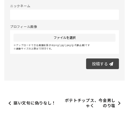
ニックネーム
プロフィール画像
ファイルを選択
アップロードできる画像拡張子はpng/jpg/jpeg/gif(静止画)です
画像サイズの上限は10MBです。
投稿する
ポテトチップス、今金男し
謳い文句に偽りなし！
ゃく のり塩