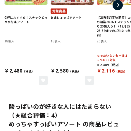
GWにおすすめ！スナックどっ
あまじょっぱアソート
【26年5月賞味期限】
さり行楽アソート
の福箱2026★スナック
り20袋入り！（12月25
23:59までのご注文で
荷）
18袋入
16袋入
20袋入
もったいないセール１
５％OFF対象
￥2,489
￥2,480
￥2,580
￥2,116
酸っぱいのが好きな人にはたまらない
（★総合評価：4）
めっちゃすっぱいアソート の商品レビュ