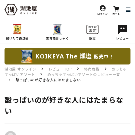
ログイン
カート
揚げたて直送便
三方原男しゃく
限定
レビュー
KOIKEYA The 燻塩
販売中！
湖池屋 オンライン
レビューTOP
終売商品
めっちゃ
すっぱいアソート
めっちゃすっぱいアソートのレビュー一覧
酸っぱいのが好きな人にはたまらない
酸っぱいのが好きな人にはたまらな
い