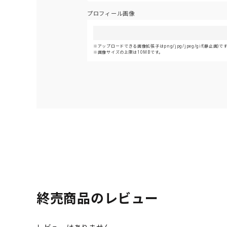
プロフィール画像
アップロードできる画像拡張子はpng/jpg/jpeg/gif(静止画)で
画像サイズの上限は10MBです。
終売商品のレビュー