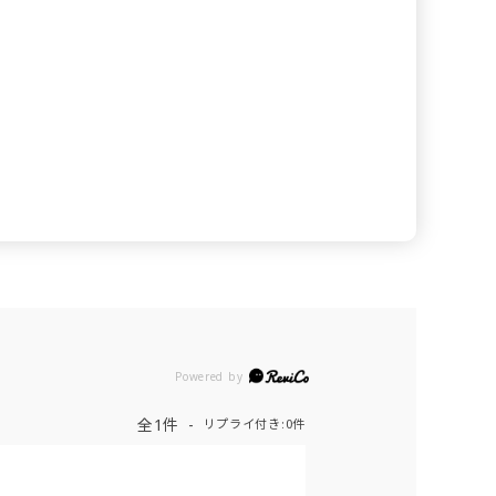
Powered by
全1件
リプライ付き:0件