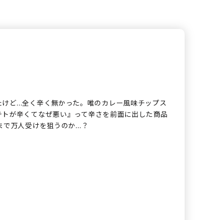
たけど…全く辛く無かった。唯のカレー風味チップス
テトが辛くてなぜ悪い』って辛さを前面に出した商品
まで万人受けを狙うのか…？