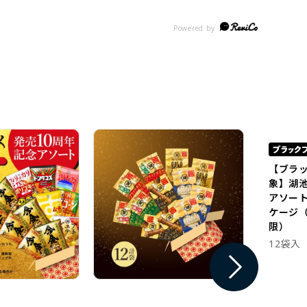
【ブラ
象】湖
アソー
ケージ（
限）
12袋入