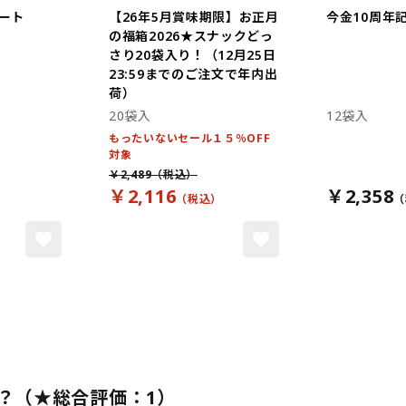
ート
【26年5月賞味期限】お正月
今金10周年
の福箱2026★スナックどっ
さり20袋入り！（12月25日
23:59までのご注文で年内出
荷）
20袋入
12袋入
もったいないセール１５％OFF
対象
￥2,489
￥2,116
￥2,358
？（★総合評価：1）