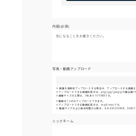
内容(必須)
写真・動画アップロード
画像を複数枚アップロードする場合は、アップロードする画像をま
アップロードできる画像拡張子は、png/jpg/jpeg/gif(静止画)
画像サイズの上限は、1枚あたり10MBです。
動画は1つのみアップロードできます。
アップロードできる動画拡張子は、mp4/movです。
動画サイズおよび再生時間の上限は、それぞれ500MB、30秒で
ニックネーム