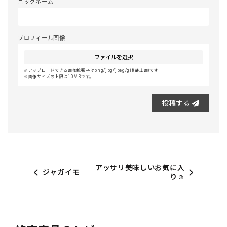
ニックネーム
プロフィール画像
ファイルを選択
アップロードできる画像拡張子はpng/jpg/jpeg/gif(静止画)です
画像サイズの上限は10MBです。
投稿する
アッサリ美味しいお気に入
ジャガイモ
り☺️