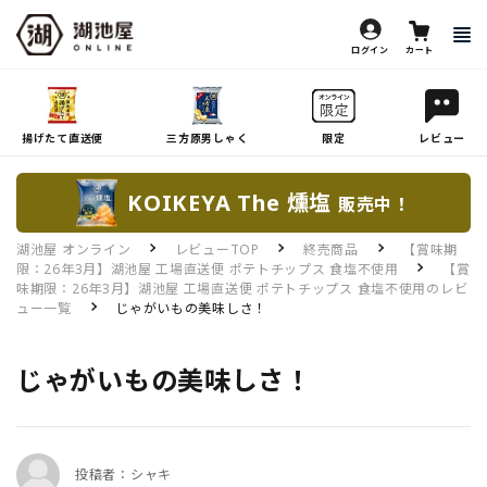
ログイン
カート
揚げたて直送便
三方原男しゃく
限定
レビュー
KOIKEYA The 燻塩
販売中！
湖池屋 オンライン
レビューTOP
終売商品
【賞味期
限：26年3月】湖池屋 工場直送便 ポテトチップス 食塩不使用
【賞
味期限：26年3月】湖池屋 工場直送便 ポテトチップス 食塩不使用のレビ
ュー一覧
じゃがいもの美味しさ！
じゃがいもの美味しさ！
投稿者：シャキ