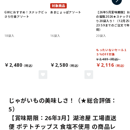
GWにおすすめ！スナックどっ
あまじょっぱアソート
【26年5月賞味期限】
さり行楽アソート
の福箱2026★スナック
り20袋入り！（12月25
23:59までのご注文で
荷）
18袋入
16袋入
20袋入
もったいないセール１
５％OFF対象
￥2,489
￥2,480
￥2,580
￥2,116
じゃがいもの美味しさ！（★総合評価：
5）
【賞味期限：26年3月】湖池屋 工場直送
便 ポテトチップス 食塩不使用 の商品レ