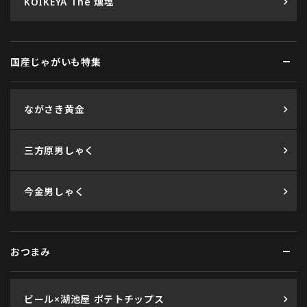
KOIKEYA The 燻塩
国産じゃがいも特集
ながさき黄金
三方原男しゃく
今金男しゃく
おつまみ
ビール×湖池屋 ポテトチップス