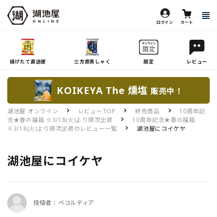
ログイン
カート
揚げたて直送便
三方原男しゃく
限定
レビュー
KOIKEYA The 燻塩
販売中！
湖池屋 オンライン
レビューTOP
終売商品
10周年記
念★春の福箱 ※3/18(火)より順次出荷
10周年記念★春の福箱
※3/18(火)より順次出荷のレビュー一覧
湖池屋にコイケヤ
湖池屋にコイケヤ
投稿者：ペコルティア