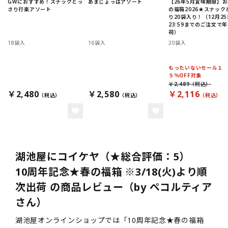
GWにおすすめ！スナックどっ
あまじょっぱアソート
【26年5月賞味期限】
さり行楽アソート
の福箱2026★スナック
り20袋入り！（12月25
23:59までのご注文で
荷）
18袋入
16袋入
20袋入
もったいないセール１
５％OFF対象
￥2,489
￥2,480
￥2,580
￥2,116
湖池屋にコイケヤ（★総合評価：5）
10周年記念★春の福箱 ※3/18(火)より順
次出荷 の商品レビュー（by ペコルティア
さん）
湖池屋オンラインショップでは「10周年記念★春の福箱