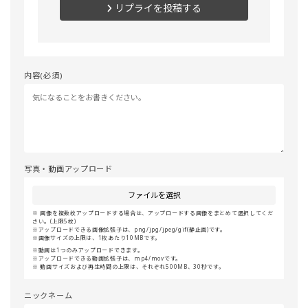
リプライを投稿する
内容(必須)
写真・動画アップロード
ファイルを選択
画像を複数枚アップロードする場合は、アップロードする画像をまとめて選択してくだ
さい。(上限5枚)
アップロードできる画像拡張子は、png/jpg/jpeg/gif(静止画)です。
画像サイズの上限は、1枚あたり10MBです。
動画は1つのみアップロードできます。
アップロードできる動画拡張子は、mp4/movです。
動画サイズおよび再生時間の上限は、それぞれ500MB、30秒です。
ニックネーム