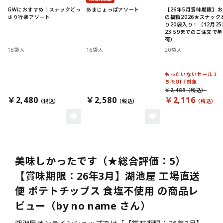
GWにおすすめ！スナックどっ
あまじょっぱアソート
【26年5月賞味期限】
さり行楽アソート
の福箱2026★スナック
り20袋入り！（12月25
23:59までのご注文で
荷）
18袋入
16袋入
20袋入
もったいないセール１
５％OFF対象
￥2,489
￥2,480
￥2,580
￥2,116
美味しかったです（★総合評価：5）
【賞味期限：26年3月】湖池屋 工場直送
便 ポテトチップス 食塩不使用 の商品レ
ビュー（by no name さん）