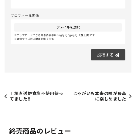
プロフィール画像
ファイルを選択
アップロードできる画像拡張子はpng/jpg/jpeg/gif(静止画)です
画像サイズの上限は10MBです。
投稿する
工場直送便食塩不使用待っ
じゃがいも本来の味が最高
てました‼️
に楽しめました
終売商品のレビュー