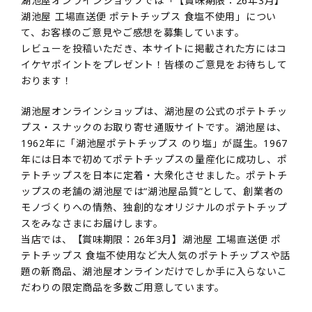
湖池屋オンラインショップでは「【賞味期限：26年3月】
湖池屋 工場直送便 ポテトチップス 食塩不使用」につい
て、お客様のご意見やご感想を募集しています。
レビューを投稿いただき、本サイトに掲載された方にはコ
イケヤポイントをプレゼント！皆様のご意見をお待ちして
おります！
湖池屋オンラインショップは、湖池屋の公式のポテトチッ
プス・スナックのお取り寄せ通販サイトです。湖池屋は、
1962年に「湖池屋ポテトチップス のり塩」が誕生。1967
年には日本で初めてポテトチップスの量産化に成功し、ポ
テトチップスを日本に定着・大衆化させました。ポテトチ
ップスの老舗の湖池屋では“湖池屋品質”として、創業者の
モノづくりへの情熱、独創的なオリジナルのポテトチップ
スをみなさまにお届けします。
当店では、【賞味期限：26年3月】湖池屋 工場直送便 ポ
テトチップス 食塩不使用など大人気のポテトチップスや話
題の新商品、湖池屋オンラインだけでしか手に入らないこ
だわりの限定商品を多数ご用意しています。