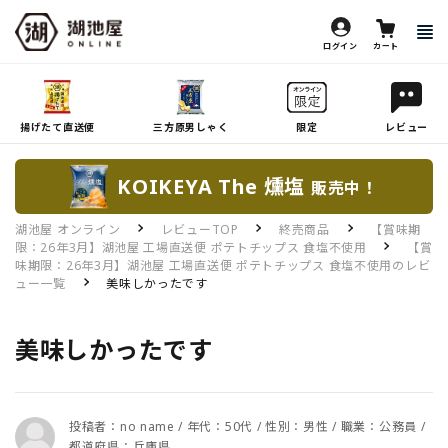
ログイン
カート
揚げたて直送便
三方原男しゃく
限定
レビュー
KOIKEYA The 燻塩
販売中！
湖池屋 オンライン
レビューTOP
終売商品
【賞味期
限：26年3月】湖池屋 工場直送便 ポテトチップス 食塩不使用
【賞
味期限：26年3月】湖池屋 工場直送便 ポテトチップス 食塩不使用のレビ
ュー一覧
美味しかったです
美味しかったです
投稿者：no name / 年代：50代 / 性別：男性 / 職業：公務員 /
都道府県：兵庫県