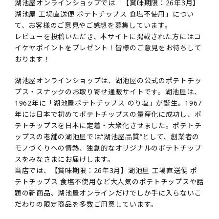
湖池屋オンラインショップでは「【賞味期限：26年3月】
湖池屋 工場直送便 ポテトチップス 食塩不使用」につい
て、お客様のご意見やご感想を募集しています。
レビューを投稿いただき、本サイトに掲載された方にはコ
イケヤポイントをプレゼント！皆様のご意見をお待ちして
おります！
湖池屋オンラインショップは、湖池屋の公式のポテトチッ
プス・スナックのお取り寄せ通販サイトです。湖池屋は、
1962年に「湖池屋ポテトチップス のり塩」が誕生。1967
年には日本で初めてポテトチップスの量産化に成功し、ポ
テトチップスを日本に定着・大衆化させました。ポテトチ
ップスの老舗の湖池屋では“湖池屋品質”として、創業者の
モノづくりへの情熱、独創的なオリジナルのポテトチップ
スをみなさまにお届けします。
当店では、【賞味期限：26年3月】湖池屋 工場直送便 ポ
テトチップス 食塩不使用など大人気のポテトチップスや話
題の新商品、湖池屋オンラインだけでしか手に入らないこ
だわりの限定商品を多数ご用意しています。