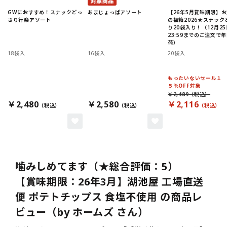
GWにおすすめ！スナックどっ
あまじょっぱアソート
【26年5月賞味期限】
さり行楽アソート
の福箱2026★スナック
り20袋入り！（12月25
23:59までのご注文で
荷）
18袋入
16袋入
20袋入
もったいないセール１
５％OFF対象
￥2,489
￥2,480
￥2,580
￥2,116
噛みしめてます（★総合評価：5）
【賞味期限：26年3月】湖池屋 工場直送
便 ポテトチップス 食塩不使用 の商品レ
ビュー（by ホームズ さん）