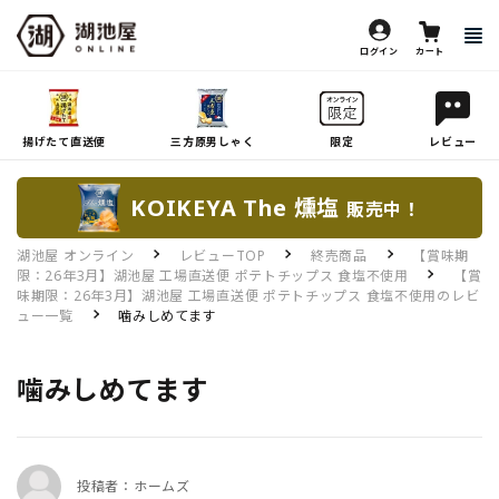
ログイン
カート
揚げたて直送便
三方原男しゃく
限定
レビュー
KOIKEYA The 燻塩
販売中！
湖池屋 オンライン
レビューTOP
終売商品
【賞味期
限：26年3月】湖池屋 工場直送便 ポテトチップス 食塩不使用
【賞
味期限：26年3月】湖池屋 工場直送便 ポテトチップス 食塩不使用のレビ
ュー一覧
噛みしめてます
噛みしめてます
投稿者：ホームズ