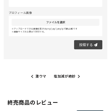
プロフィール画像
ファイルを選択
アップロードできる画像拡張子はpng/jpg/jpeg/gif(静止画)です
画像サイズの上限は10MBです。
投稿する
激ウマ
塩加減が絶妙
終売商品のレビュー