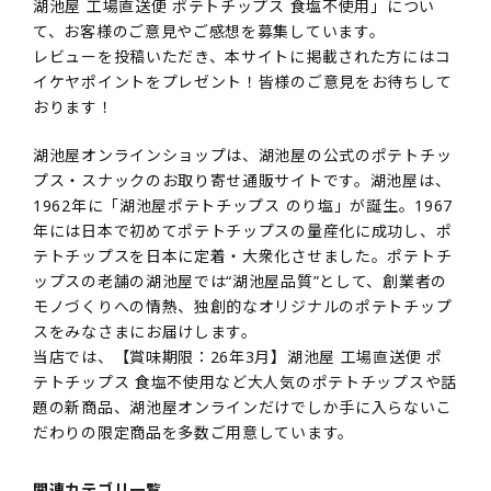
湖池屋 工場直送便 ポテトチップス 食塩不使用」につい
て、お客様のご意見やご感想を募集しています。
レビューを投稿いただき、本サイトに掲載された方にはコ
イケヤポイントをプレゼント！皆様のご意見をお待ちして
おります！
湖池屋オンラインショップは、湖池屋の公式のポテトチッ
プス・スナックのお取り寄せ通販サイトです。湖池屋は、
1962年に「湖池屋ポテトチップス のり塩」が誕生。1967
年には日本で初めてポテトチップスの量産化に成功し、ポ
テトチップスを日本に定着・大衆化させました。ポテトチ
ップスの老舗の湖池屋では“湖池屋品質”として、創業者の
モノづくりへの情熱、独創的なオリジナルのポテトチップ
スをみなさまにお届けします。
当店では、【賞味期限：26年3月】湖池屋 工場直送便 ポ
テトチップス 食塩不使用など大人気のポテトチップスや話
題の新商品、湖池屋オンラインだけでしか手に入らないこ
だわりの限定商品を多数ご用意しています。
関連カテゴリ一覧