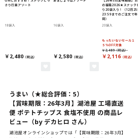
GWにおすすめ！スナックどっ
あまじょっぱアソート
【26年5月賞味期限】
さり行楽アソート
の福箱2026★スナック
り20袋入り！（12月25
23:59までのご注文で
荷）
18袋入
16袋入
20袋入
もったいないセール１
５％OFF対象
￥2,489
￥2,480
￥2,580
￥2,116
うまい（★総合評価：5）
【賞味期限：26年3月】湖池屋 工場直送
便 ポテトチップス 食塩不使用 の商品レ
ビュー（by デカヒロ さん）
湖池屋オンラインショップでは「【賞味期限：26年3月】