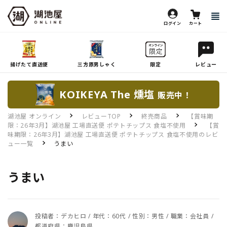
ログイン
カート
揚げたて直送便
三方原男しゃく
限定
レビュー
KOIKEYA The 燻塩
販売中！
湖池屋 オンライン
レビューTOP
終売商品
【賞味期
限：26年3月】湖池屋 工場直送便 ポテトチップス 食塩不使用
【賞
味期限：26年3月】湖池屋 工場直送便 ポテトチップス 食塩不使用のレビ
ュー一覧
うまい
うまい
投稿者：デカヒロ / 年代：60代 / 性別：男性 / 職業：会社員 /
都道府県：鹿児島県