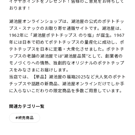
イケヤポイントをプレゼント！皆様のご意見をお待ちして
おります！
湖池屋オンラインショップは、湖池屋の公式のポテトチッ
プス・スナックのお取り寄せ通販サイトです。湖池屋は、
1962年に「湖池屋ポテトチップス のり塩」が誕生。1967
年には日本で初めてポテトチップスの量産化に成功し、ポ
テトチップスを日本に定着・大衆化させました。ポテトチ
ップスの老舗の湖池屋では“湖池屋品質”として、創業者の
モノづくりへの情熱、独創的なオリジナルのポテトチップ
スをみなさまにお届けします。
当店では、【単品】湖池屋の福箱2025など大人気のポテト
チップスや話題の新商品、湖池屋オンラインだけでしか手
に入らないこだわりの限定商品を多数ご用意しています。
関連カテゴリ一覧
#終売商品