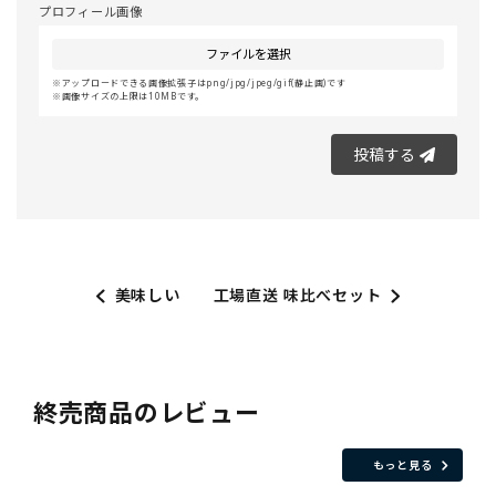
プロフィール画像
ファイルを選択
アップロードできる画像拡張子はpng/jpg/jpeg/gif(静止画)です
画像サイズの上限は10MBです。
投稿する
美味しい
工場直送 味比べセット
終売商品のレビュー
もっと見る