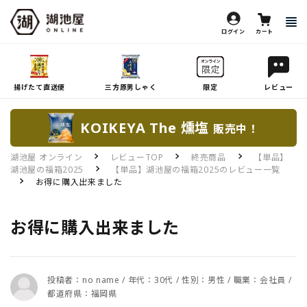
ログイン
カート
揚げたて直送便
三方原男しゃく
限定
レビュー
KOIKEYA The 燻塩
販売中！
湖池屋 オンライン
レビューTOP
終売商品
【単品】
湖池屋の福箱2025
【単品】湖池屋の福箱2025のレビュー一覧
お得に購入出来ました
お得に購入出来ました
投稿者：no name / 年代：30代 / 性別：男性 / 職業：会社員 /
都道府県：福岡県