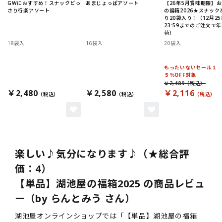
GWにおすすめ！スナックどっ
あまじょっぱアソート
【26年5月賞味期限】
さり行楽アソート
の福箱2026★スナック
り20袋入り！（12月25
23:59までのご注文で
荷）
18袋入
16袋入
20袋入
もったいないセール１
５％OFF対象
￥2,489
￥2,480
￥2,580
￥2,116
楽しい♪気分になります♪（★総合評
価：4）
【単品】湖池屋の福箱2025 の商品レビュ
ー（by らんとみう さん）
湖池屋オンラインショップでは「【単品】湖池屋の福箱