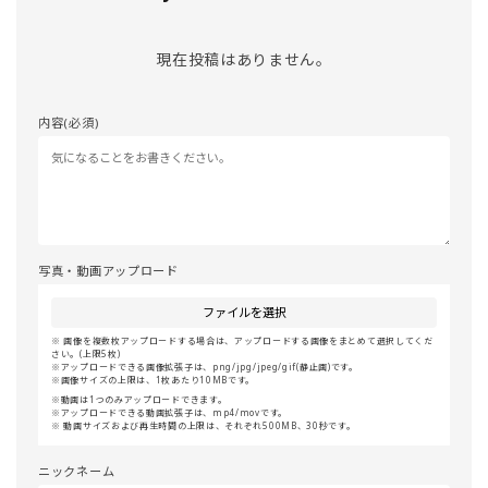
現在投稿はありません。
内容(必須)
写真・動画アップロード
ファイルを選択
画像を複数枚アップロードする場合は、アップロードする画像をまとめて選択してくだ
さい。(上限5枚)
アップロードできる画像拡張子は、png/jpg/jpeg/gif(静止画)です。
画像サイズの上限は、1枚あたり10MBです。
動画は1つのみアップロードできます。
アップロードできる動画拡張子は、mp4/movです。
動画サイズおよび再生時間の上限は、それぞれ500MB、30秒です。
ニックネーム