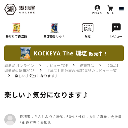
ログイン
カート
揚げたて直送便
三方原男しゃく
限定
レビュー
KOIKEYA The 燻塩
販売中！
湖池屋 オンライン
レビューTOP
終売商品
【単品】
湖池屋の福箱2025
【単品】湖池屋の福箱2025のレビュー一覧
楽しい♪気分になります♪
楽しい♪気分になります♪
投稿者：らんとみう / 年代：50代 / 性別：女性 / 職業：会社員
/ 都道府県：愛知県