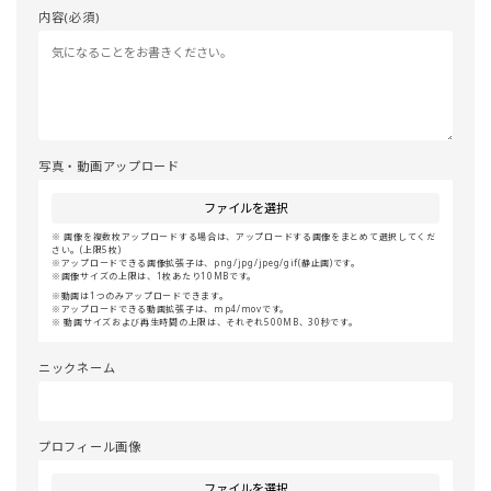
内容(必須)
写真・動画アップロード
ファイルを選択
画像を複数枚アップロードする場合は、アップロードする画像をまとめて選択してくだ
さい。(上限5枚)
アップロードできる画像拡張子は、png/jpg/jpeg/gif(静止画)です。
画像サイズの上限は、1枚あたり10MBです。
動画は1つのみアップロードできます。
アップロードできる動画拡張子は、mp4/movです。
動画サイズおよび再生時間の上限は、それぞれ500MB、30秒です。
ニックネーム
プロフィール画像
ファイルを選択