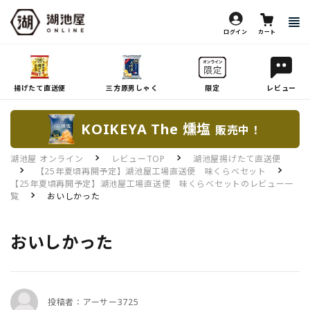
ログイン
カート
揚げたて直送便
三方原男しゃく
限定
レビュー
KOIKEYA The 燻塩
販売中！
湖池屋 オンライン
レビューTOP
湖池屋揚げたて直送便
【25年夏頃再開予定】湖池屋工場直送便 味くらべセット
【25年夏頃再開予定】湖池屋工場直送便 味くらべセットのレビュー一
覧
おいしかった
おいしかった
投稿者：アーサー3725