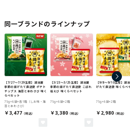
同一ブランドのラインナップ
【7/27～7/29生産】湖池屋
【3/23～3/25生産】湖池屋
【9/8～9/10生産】湖
季節の揚げたて直送便 ポテト
季節の揚げたて直送便 こぼれ
げたて直送便 味くらべ
チップス 海苔と本わさび 味く
桜えび 味くらべセット
らべセット
75g×6袋×各1箱（しお味・海
75g×6袋×2箱
75g×6袋×2箱
苔と本わさび）
￥3,477
￥3,380
￥2,980