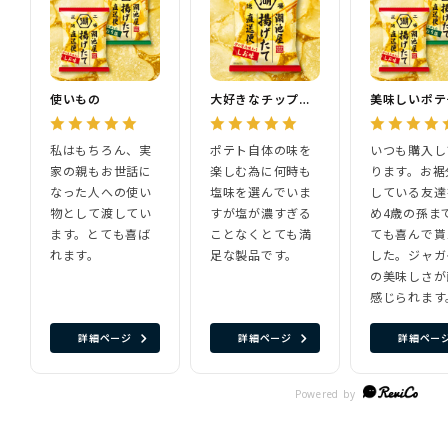
使いもの
大好きなチップスです
美味しいポテ
私はもちろん、実
ポテト自体の味を
いつも購入し
家の親もお世話に
楽しむ為に何時も
ります。お裾
なった人への使い
塩味を選んでいま
している友達
物として渡してい
すが塩が濃すぎる
め4歳の孫ま
ます。とても喜ば
ことなくとても満
ても喜んで貰
れます。
足な製品です。
した。ジャガ
の美味しさが
感じられます
詳細ページ
詳細ページ
詳細ペー