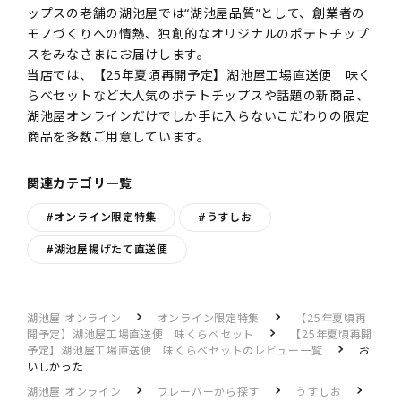
ップスの老舗の湖池屋では“湖池屋品質”として、創業者の
モノづくりへの情熱、独創的なオリジナルのポテトチップ
スをみなさまにお届けします。
当店では、【25年夏頃再開予定】湖池屋工場直送便 味く
らべセットなど大人気のポテトチップスや話題の新商品、
湖池屋オンラインだけでしか手に入らないこだわりの限定
商品を多数ご用意しています。
関連カテゴリ一覧
#オンライン限定特集
#うすしお
#湖池屋揚げたて直送便
湖池屋 オンライン
オンライン限定特集
【25年夏頃再
開予定】湖池屋工場直送便 味くらべセット
【25年夏頃再開
予定】湖池屋工場直送便 味くらべセットのレビュー一覧
お
いしかった
湖池屋 オンライン
フレーバーから探す
うすしお