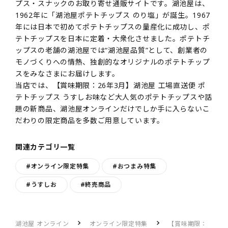
プス・スナックのお取り寄せ通販サイトです。湖池屋は、
1962年に「湖池屋ポテトチップス のり塩」が誕生。1967
年には日本で初めてポテトチップスの量産化に成功し、ポ
テトチップスを日本に定着・大衆化させました。ポテトチ
ップスの老舗の湖池屋では“湖池屋品質”として、創業者の
モノづくりへの情熱、独創的なオリジナルのポテトチップ
スをみなさまにお届けします。
当店では、【賞味期限：26年3月】湖池屋 工場直送便 ポ
テトチップス うすしお味など大人気のポテトチップスや話
題の新商品、湖池屋オンラインだけでしか手に入らないこ
だわりの限定商品を多数ご用意しています。
関連カテゴリ一覧
#オンライン限定特集
#おつまみ特集
#うすしお
#終売商品
湖池屋 オンライン
オンライン限定特集
【賞味期限：