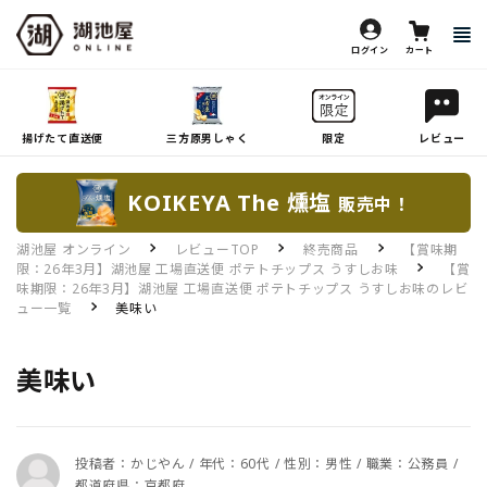
ログイン
カート
揚げたて直送便
三方原男しゃく
限定
レビュー
KOIKEYA The 燻塩
販売中！
湖池屋 オンライン
レビューTOP
終売商品
【賞味期
限：26年3月】湖池屋 工場直送便 ポテトチップス うすしお味
【賞
味期限：26年3月】湖池屋 工場直送便 ポテトチップス うすしお味のレビ
ュー一覧
美味い
美味い
投稿者：かじやん / 年代：60代 / 性別：男性 / 職業：公務員 /
都道府県：京都府