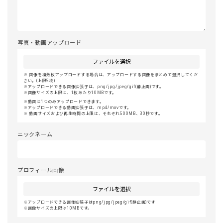
写真・動画アップロード
ファイルを選択
画像を複数枚アップロードする場合は、アップロードする画像をまとめて選択してくだ
さい。(上限5枚)
アップロードできる画像拡張子は、png/jpg/jpeg/gif(静止画)です。
画像サイズの上限は、1枚あたり10MBです。
動画は1つのみアップロードできます。
アップロードできる動画拡張子は、mp4/movです。
動画サイズおよび再生時間の上限は、それぞれ500MB、30秒です。
ニックネーム
プロフィール画像
ファイルを選択
アップロードできる画像拡張子はpng/jpg/jpeg/gif(静止画)です
画像サイズの上限は10MBです。