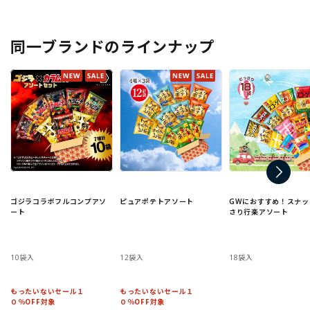
同一ブランドのラインナップ
ゴジラコラボフルコンプアソ
ピュアポテトアソート
GWにおすすめ！スナッ
ート
さり行楽アソート
10袋入
12袋入
18袋入
もったいないセール１
もったいないセール１
０％OFF対象
０％OFF対象