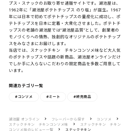
プス・スナックのお取り寄せ通販サイトです。湖池屋は、
1962年に「湖池屋ポテトチップス のり塩」が誕生。1967
年には日本で初めてポテトチップスの量産化に成功し、ポ
テトチップスを日本に定着・大衆化させました。ポテトチ
ップスの老舗の湖池屋では“湖池屋品質”として、創業者の
モノづくりへの情熱、独創的なオリジナルのポテトチップ
スをみなさまにお届けします。
当店では、スナックチキン チキンコンソメ味など大人気
のポテトチップスや話題の新商品、湖池屋オンラインだけ
でしか手に入らないこだわりの限定商品を多数ご用意して
います。
関連カテゴリ一覧
#コンソメ
#ミート
#終売商品
湖池屋 オンライン
フレーバーから探す
コンソメ
スナックチキン チキンコンソメ味
スナックチキン チキン
コンソメ味のレビュー一覧
スナックチキン