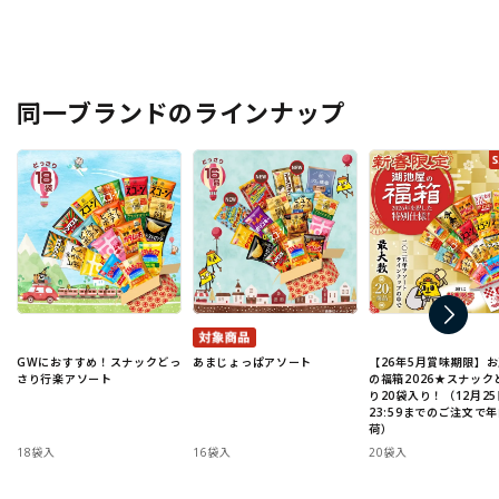
同一ブランドのラインナップ
GWにおすすめ！スナックどっ
あまじょっぱアソート
【26年5月賞味期限】
さり行楽アソート
の福箱2026★スナック
り20袋入り！（12月25
23:59までのご注文で
荷）
18袋入
16袋入
20袋入