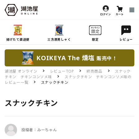
ログイン
カート
揚げたて直送便
三方原男しゃく
限定
レビュー
KOIKEYA The 燻塩
販売中！
湖池屋 オンライン
レビューTOP
終売商品
スナック
チキン チキンコンソメ味
スナックチキン チキンコンソメ味の
レビュー一覧
スナックチキン
スナックチキン
投稿者：みーちゃん