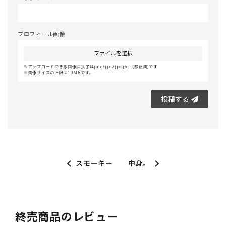
プロフィール画像
ファイルを選択
アップロードできる画像拡張子はpng/jpg/jpeg/gif(静止画)です
画像サイズの上限は10MBです。
投稿する
スモーキー
中身。
終売商品のレビュー