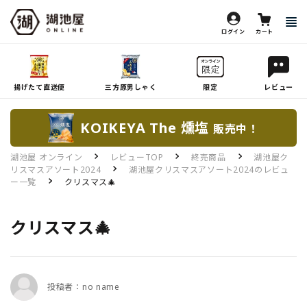
ログイン
カート
揚げたて直送便
三方原男しゃく
限定
レビュー
KOIKEYA The 燻塩
販売中！
湖池屋 オンライン
レビューTOP
終売商品
湖池屋ク
リスマスアソート2024
湖池屋クリスマスアソート2024のレビュ
ー一覧
クリスマス🎄
クリスマス🎄
投稿者：no name