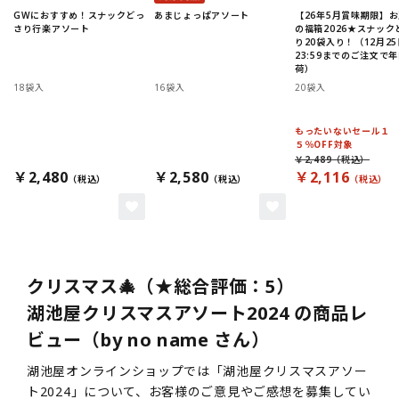
GWにおすすめ！スナックどっ
あまじょっぱアソート
【26年5月賞味期限】
さり行楽アソート
の福箱2026★スナック
り20袋入り！（12月25
23:59までのご注文で
荷）
18袋入
16袋入
20袋入
もったいないセール１
５％OFF対象
￥2,489
￥2,480
￥2,580
￥2,116
クリスマス🎄（★総合評価：5）
湖池屋クリスマスアソート2024 の商品レ
ビュー（by no name さん）
湖池屋オンラインショップでは「湖池屋クリスマスアソー
ト2024」について、お客様のご意見やご感想を募集してい