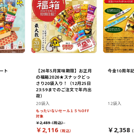
ート
【26年5月賞味期限】お正月
今金10周年
の福箱2026★スナックどっ
さり20袋入り！（12月25日
23:59までのご注文で年内出
荷）
20袋入
12袋入
もったいないセール１５％OFF
対象
￥2,489
￥2,116
￥2,358