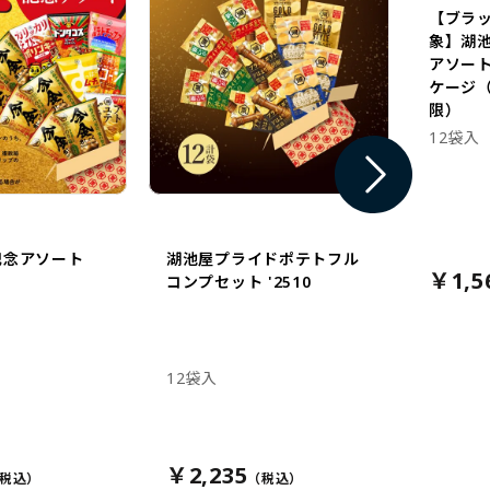
【ブラ
象】湖
アソー
ケージ（
限）
12袋入
記念アソート
湖池屋プライドポテトフル
￥1,5
コンプセット '2510
12袋入
￥2,235