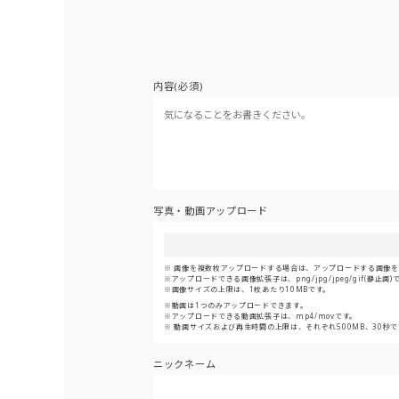
内容(必須)
写真・動画アップロード
画像を複数枚アップロードする場合は、アップロードする画像をま
アップロードできる画像拡張子は、png/jpg/jpeg/gif(静止画)
画像サイズの上限は、1枚あたり10MBです。
動画は1つのみアップロードできます。
アップロードできる動画拡張子は、mp4/movです。
動画サイズおよび再生時間の上限は、それぞれ500MB、30秒で
ニックネーム