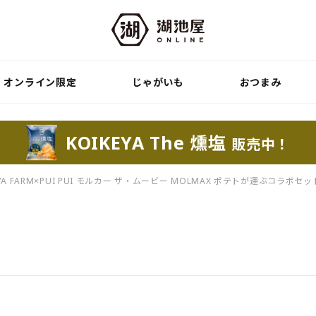
オンライン限定
じゃがいも
おつまみ
KOIKEYA The 燻塩
販売中！
EYA FARM×PUI PUI モルカー ザ・ムービー MOLMAX ポテトが運ぶコラボセッ