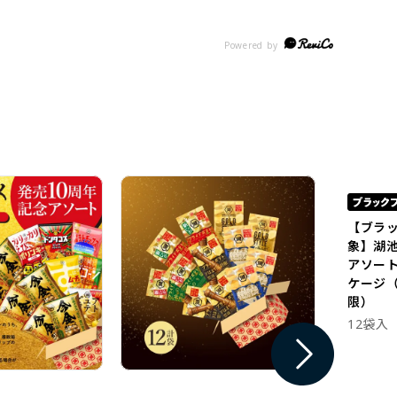
【ブラ
象】湖
アソー
ケージ（
限）
12袋入