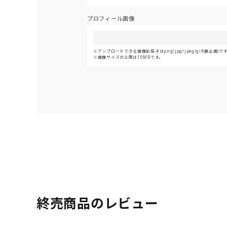
プロフィール画像
アップロードできる画像拡張子はpng/jpg/jpeg/gif(静止画)で
画像サイズの上限は10MBです。
終売商品のレビュー