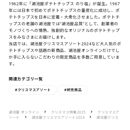
1962年に「湖池屋ポテトチップス のり塩」が誕生。1967
年には日本で初めてポテトチップスの量産化に成功し、ポ
テトチップスを日本に定着・大衆化させました。ポテトチ
ップスの老舗の湖池屋では“湖池屋品質”として、創業者の
モノづくりへの情熱、独創的なオリジナルのポテトチップ
スをみなさまにお届けします。
当店では、湖池屋クリスマスアソート2024など大人気のポ
テトチップスや話題の新商品、湖池屋オンラインだけでし
か手に入らないこだわりの限定商品を多数ご用意していま
す。
関連カテゴリ一覧
#クリスマスアソート
#終売商品
湖池屋 オンライン
クリスマス特集2025
クリスマスア
ソート
湖池屋クリスマスアソート2024
湖池屋クリス
マスアソート2024のレビュー一覧
大喜び！