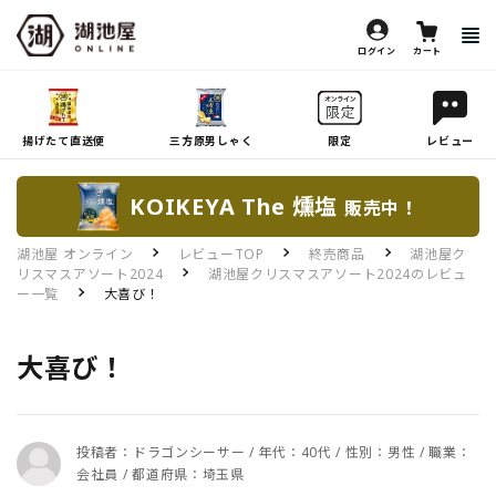
ログイン
カート
揚げたて直送便
三方原男しゃく
限定
レビュー
KOIKEYA The 燻塩
販売中！
湖池屋 オンライン
レビューTOP
終売商品
湖池屋ク
リスマスアソート2024
湖池屋クリスマスアソート2024のレビュ
ー一覧
大喜び！
大喜び！
投稿者：ドラゴンシーサー / 年代：40代 / 性別：男性 / 職業：
会社員 / 都道府県：埼玉県