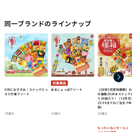
同一ブランドのラインナップ
GWにおすすめ！スナックどっ
あまじょっぱアソート
【26年5月賞味期限】
さり行楽アソート
の福箱2026★スナック
り20袋入り！（12月25
23:59までのご注文で
荷）
18袋入
16袋入
20袋入
もったいないセール１