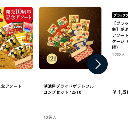
【ブラ
象】湖
アソー
ケージ（
限）
12袋入
記念アソート
湖池屋プライドポテトフル
￥1,5
コンプセット '2510
12袋入