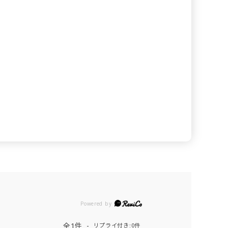
Powered by
全1件
リプライ付き:0件