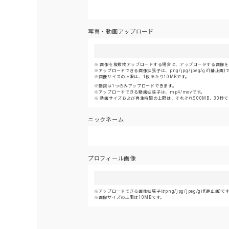
写真・動画アップロード
画像を複数枚アップロードする場合は、アップロードする画像をま
アップロードできる画像拡張子は、png/jpg/jpeg/gif(静止画)
画像サイズの上限は、1枚あたり10MBです。
動画は1つのみアップロードできます。
アップロードできる動画拡張子は、mp4/movです。
動画サイズおよび再生時間の上限は、それぞれ500MB、30秒で
ニックネーム
プロフィール画像
アップロードできる画像拡張子はpng/jpg/jpeg/gif(静止画)で
画像サイズの上限は10MBです。