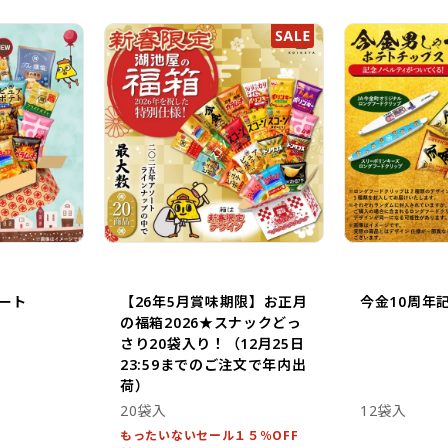
ート
【26年5月賞味期限】お正月
今金10周年
の福箱2026★スナックどっ
さり20袋入り！（12月25日
23:59までのご注文で年内出
荷）
20袋入
12袋入
もったいないセール１５％OFF