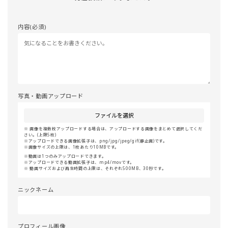
内容(必須)
写真・動画アップロード
ファイルを選択
画像を複数枚アップロードする場合は、アップロードする画像をまとめて選択してくだ
さい。(上限5枚)
アップロードできる画像拡張子は、png/jpg/jpeg/gif(静止画)です。
画像サイズの上限は、1枚あたり10MBです。
動画は1つのみアップロードできます。
アップロードできる動画拡張子は、mp4/movです。
動画サイズおよび再生時間の上限は、それぞれ500MB、30秒です。
ニックネーム
プロフィール画像