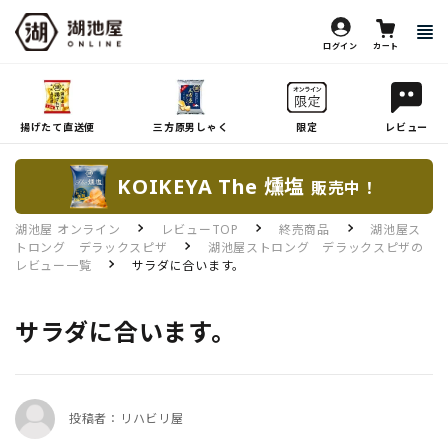
ログイン
カート
揚げたて直送便
三方原男しゃく
限定
レビュー
KOIKEYA The 燻塩
販売中！
湖池屋 オンライン
レビューTOP
終売商品
湖池屋ス
トロング デラックスピザ
湖池屋ストロング デラックスピザの
レビュー一覧
サラダに合います。
サラダに合います。
投稿者：リハビリ屋