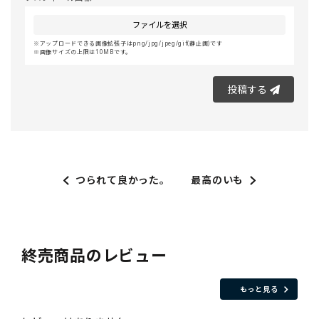
ファイルを選択
アップロードできる画像拡張子はpng/jpg/jpeg/gif(静止画)です
画像サイズの上限は10MBです。
投稿する
つられて良かった。
最高のいも
終売商品のレビュー
もっと見る