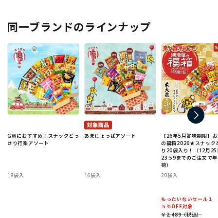
同一ブランドのラインナップ
GWにおすすめ！スナックどっ
あまじょっぱアソート
【26年5月賞味期限】
さり行楽アソート
の福箱2026★スナック
り20袋入り！（12月25
23:59までのご注文で
荷）
18袋入
16袋入
20袋入
もったいないセール１
５％OFF対象
￥2,489