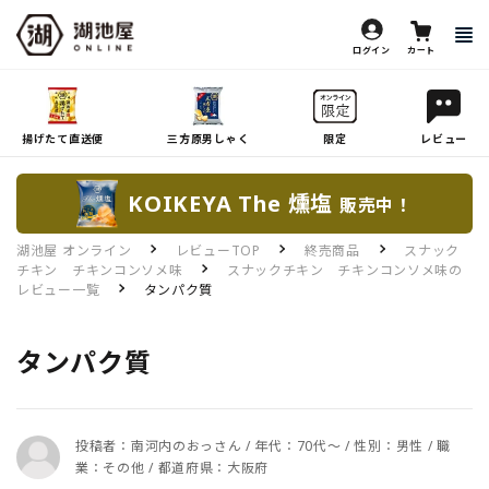
ログイン
カート
揚げたて直送便
三方原男しゃく
限定
レビュー
KOIKEYA The 燻塩
販売中！
湖池屋 オンライン
レビューTOP
終売商品
スナック
チキン チキンコンソメ味
スナックチキン チキンコンソメ味の
レビュー一覧
タンパク質
タンパク質
投稿者：南河内のおっさん / 年代：70代～ / 性別：男性 / 職
業：その他 / 都道府県：大阪府