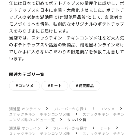
年には日本で初めてポテトチップスの量産化に成功し、ポ
テトチップスを日本に定着・大衆化させました。ポテトチ
ップスの老舗の湖池屋では“湖池屋品質”として、創業者の
モノづくりへの情熱、独創的なオリジナルのポテトチップ
スをみなさまにお届けします。
当店では、スナックチキン チキンコンソメ味など大人気
のポテトチップスや話題の新商品、湖池屋オンラインだけ
でしか手に入らないこだわりの限定商品を多数ご用意して
います。
関連カテゴリ一覧
#コンソメ
#ミート
#終売商品
湖池屋 オンライン
フレーバーから探す
コンソメ
スナックチキン チキンコンソメ味
スナックチキン チキン
コンソメ味のレビュー一覧
タンパク質
湖池屋 オンライン
フレーバーから探す
ミート
スナックチキン チキンコンソメ味
スナックチキン チキン