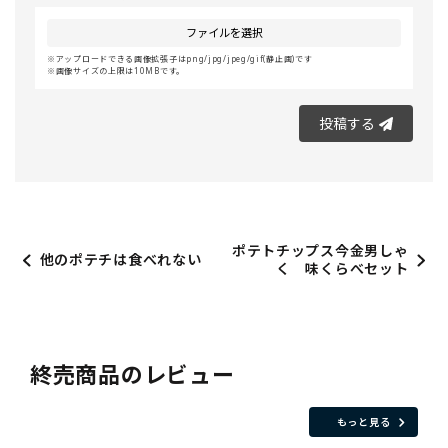
ファイルを選択
アップロードできる画像拡張子はpng/jpg/jpeg/gif(静止画)です
画像サイズの上限は10MBです。
投稿する
ポテトチップス今金男しゃ
他のポテチは食べれない
く 味くらべセット
終売商品のレビュー
もっと見る