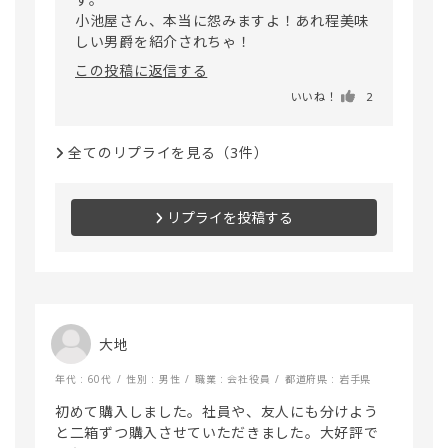
小池屋さん、本当に怨みますよ！あれ程美味
この投稿に返信する
いいね！
2
全てのリプライを見る（3件）
リプライを投稿する
大地
年代 : 60代
性別 : 男性
職業 : 会社役員
都道府県 : 岩手県
初めて購入しました。社員や、友人にも分けよう
と二箱ずつ購入させていただきました。大好評で