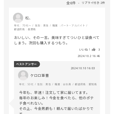
全6件
リプライ付き:2件
松、
年代 : 70代～
性別 : 男性
職業 : パート・アルバイト
都道府県 : 長野県
おいしい、その一言。美味すぎてついひと袋食べて
しまう。次回も購入するつもり。
いいね！
3
2024.10.2 16:46
ベストアンサー
2024.10.10 16:03
ケロロ軍曹
年代 : 50代
性別 : 男性
職業 : 会社員
都道府県 : 愛知県
今年も、早速！注文して家に届いてます。

毎年のお楽しみ！今金を食べたら、他のポテ
チ食べれない。

その上、今金男爵も！頼んで届いたばかりで
す。
