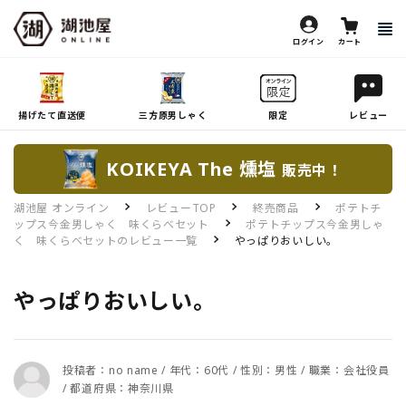
ログイン
カート
揚げたて直送便
三方原男しゃく
限定
レビュー
KOIKEYA The 燻塩
販売中！
湖池屋 オンライン
レビューTOP
終売商品
ポテトチ
ップス今金男しゃく 味くらべセット
ポテトチップス今金男しゃ
く 味くらべセットのレビュー一覧
やっぱりおいしい。
やっぱりおいしい。
投稿者：no name / 年代：60代 / 性別：男性 / 職業：会社役員
/ 都道府県：神奈川県