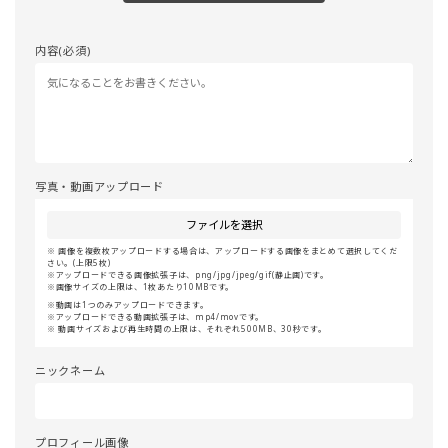
内容(必須)
写真・動画アップロード
ファイルを選択
画像を複数枚アップロードする場合は、アップロードする画像をまとめて選択してくだ
さい。(上限5枚)
アップロードできる画像拡張子は、png/jpg/jpeg/gif(静止画)です。
画像サイズの上限は、1枚あたり10MBです。
動画は1つのみアップロードできます。
アップロードできる動画拡張子は、mp4/movです。
動画サイズおよび再生時間の上限は、それぞれ500MB、30秒です。
ニックネーム
プロフィール画像