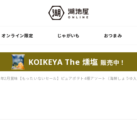
オンライン限定
じゃがいも
おつまみ
KOIKEYA The 燻塩
販売中！
25年2月賞味【もったいないセール】ピュアポテト4種アソート（海鮮しょうゆ