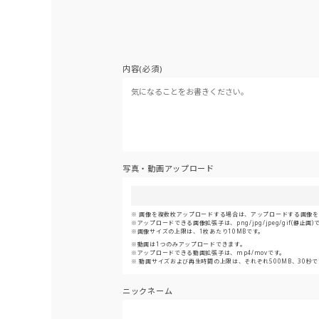
内容(必須)
写真・動画アップロード
画像を複数枚アップロードする場合は、アップロードする画像をま
アップロードできる画像拡張子は、png/jpg/jpeg/gif(静止画)
画像サイズの上限は、1枚あたり10MBです。
動画は1つのみアップロードできます。
アップロードできる動画拡張子は、mp4/movです。
動画サイズおよび再生時間の上限は、それぞれ500MB、30秒で
ニックネーム