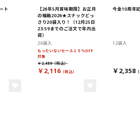
ート
【26年5月賞味期限】お正月
今金10周年
の福箱2026★スナックどっ
さり20袋入り！（12月25日
23:59までのご注文で年内出
荷）
20袋入
12袋入
もったいないセール１５％OFF
対象
￥2,489
￥2,116
￥2,358