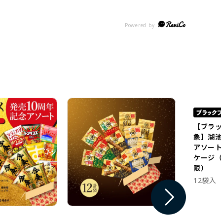
【ブラ
象】湖
アソー
ケージ（
限）
12袋入