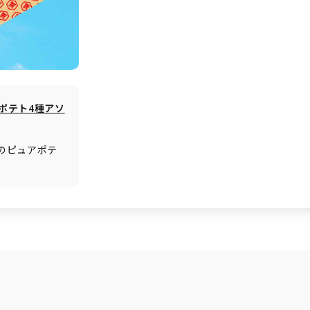
ポテト4種アソ
気のピュアポテ
。