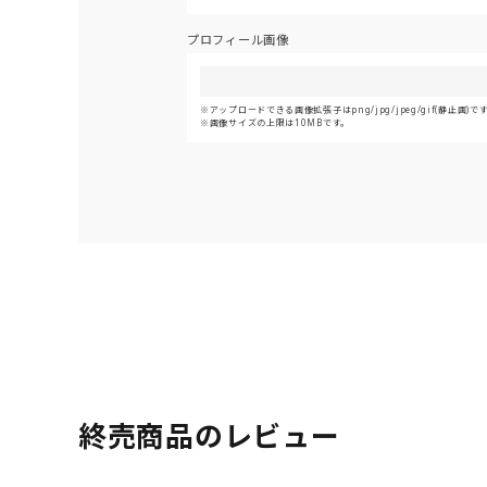
プロフィール画像
アップロードできる画像拡張子はpng/jpg/jpeg/gif(静止画)で
画像サイズの上限は10MBです。
終売商品のレビュー