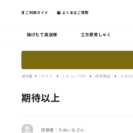
ご利用ガイド
よくあるご質問
揚げたて直送便
三方原男しゃく
湖池屋 オンライン
レビューTOP
終売商品
※20
期待以上
投稿者：たぬいもさん