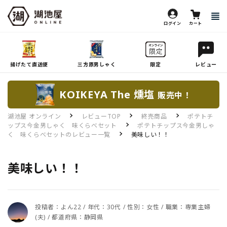
ログイン
カート
揚げたて直送便
三方原男しゃく
限定
レビュー
KOIKEYA The 燻塩
販売中！
湖池屋 オンライン
レビューTOP
終売商品
ポテトチ
ップス今金男しゃく 味くらべセット
ポテトチップス今金男しゃ
く 味くらべセットのレビュー一覧
美味しい！！
美味しい！！
投稿者：よん22 / 年代：30代 / 性別：女性 / 職業：専業主婦
(夫) / 都道府県：静岡県