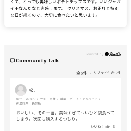
くて、とっても美味しいポテトチップスです。いいジャガ
イモなんだなと実感します。 クリスマス、お正月と特別
な日が続くので、大切に食べたいと思います。
Powered by
Community Talk
全6件
リプライ付き:2件
松、
年代 : 70代～
性別 : 男性
職業 : パート・アルバイト
都道府県 : 長野県
おいしい、その一言。美味すぎてついひと袋食べて
しまう。次回も購入するつもり。
いいね！
3