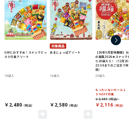
GWにおすすめ！スナックどっ
あまじょっぱアソート
【26年5月賞味期限】
さり行楽アソート
の福箱2026★スナック
り20袋入り！（12月25
23:59までのご注文で
荷）
18袋入
16袋入
20袋入
もったいないセール１
５％OFF対象
￥2,489
￥2,480
￥2,580
￥2,116