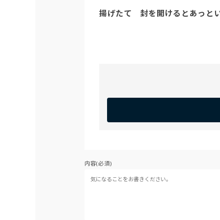
揚げたて　封を開けるとあっと
内容(必須)