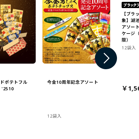
【ブラ
象】湖
アソー
ケージ（
限）
12袋入
イドポテトフル
今金10周年記念アソート
￥1,5
'2510
12袋入