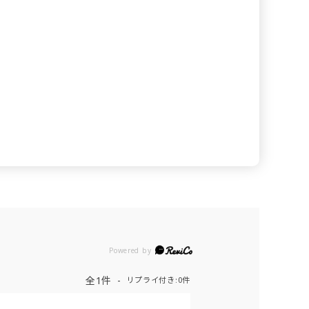
Powered by
全1件
リプライ付き:0件