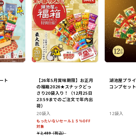
ート
【26年5月賞味期限】お正月
湖池屋プラ
の福箱2026★スナックどっ
コンプセット 
さり20袋入り！（12月25日
23:59までのご注文で年内出
荷）
20袋入
12袋入
もったいないセール１５％OFF
対象
￥2,489