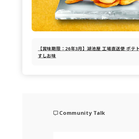
【賞味期限：26年3月】湖池屋 工場直送便 ポテ
すしお味
Community Talk