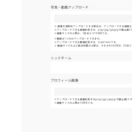
写真・動画アップロード
画像を複数枚アップロードする場合は、アップロードする画像をま
アップロードできる画像拡張子は、png/jpg/jpeg/gif(静止画)
画像サイズの上限は、1枚あたり10MBです。
動画は1つのみアップロードできます。
アップロードできる動画拡張子は、mp4/movです。
動画サイズおよび再生時間の上限は、それぞれ500MB、30秒で
ニックネーム
プロフィール画像
アップロードできる画像拡張子はpng/jpg/jpeg/gif(静止画)で
画像サイズの上限は10MBです。