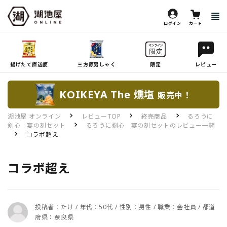
ログイン
カート
揚げたて直送便
三方原男しゃく
限定
レビュー
KOIKEYA The 燻塩
販売中！
湖池屋 オンライン
レビューTOP
終売商品
るろうに
剣心 宴の刻セット
るろうに剣心 宴の刻セットのレビュー一覧
コラボ超え
コラボ超え
投稿者：たけ / 年代：50代 / 性別：男性 / 職業：会社員 / 都道
府県：奈良県