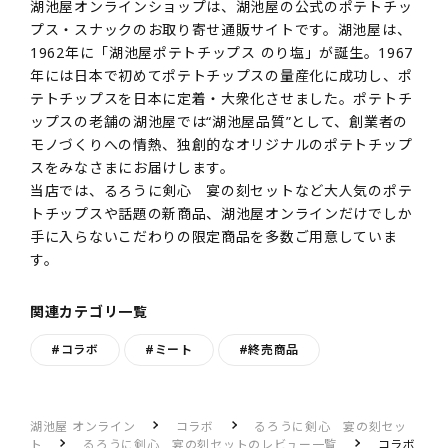
湖池屋オンラインショップは、湖池屋の公式のポテトチッ
プス・スナックのお取り寄せ通販サイトです。湖池屋は、
1962年に「湖池屋ポテトチップス のり塩」が誕生。1967
年には日本で初めてポテトチップスの量産化に成功し、ポ
テトチップスを日本に定着・大衆化させました。ポテトチ
ップスの老舗の湖池屋では“湖池屋品質”として、創業者の
モノづくりへの情熱、独創的なオリジナルのポテトチップ
スをみなさまにお届けします。
当店では、るろうに剣心 宴の刻セットなど大人気のポテ
トチップスや話題の新商品、湖池屋オンラインだけでしか
手に入らないこだわりの限定商品を多数ご用意していま
す。
関連カテゴリ一覧
#コラボ
#ミート
#終売商品
湖池屋 オンライン
コラボ
るろうに剣心 宴の刻セッ
ト
るろうに剣心 宴の刻セットのレビュー一覧
コラボ