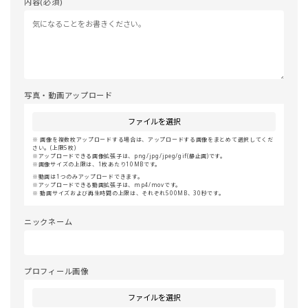
内容(必須)
写真・動画アップロード
ファイルを選択
画像を複数枚アップロードする場合は、アップロードする画像をまとめて選択してくだ
さい。(上限5枚)
アップロードできる画像拡張子は、png/jpg/jpeg/gif(静止画)です。
画像サイズの上限は、1枚あたり10MBです。
動画は1つのみアップロードできます。
アップロードできる動画拡張子は、mp4/movです。
動画サイズおよび再生時間の上限は、それぞれ500MB、30秒です。
ニックネーム
プロフィール画像
ファイルを選択