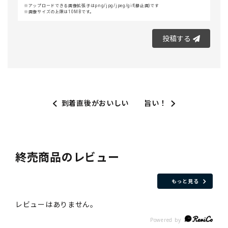
アップロードできる画像拡張子はpng/jpg/jpeg/gif(静止画)です
画像サイズの上限は10MBです。
投稿する
到着直後がおいしい
旨い！
終売商品のレビュー
もっと見る