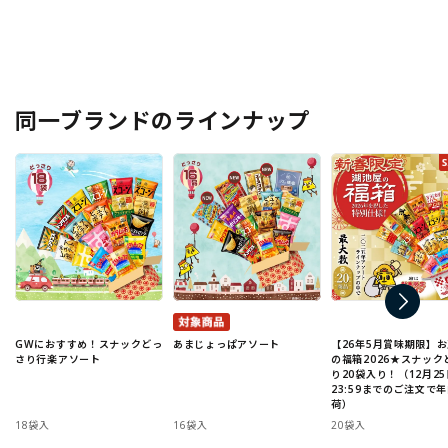
同一ブランドのラインナップ
GWにおすすめ！スナックどっ
あまじょっぱアソート
【26年5月賞味期限】
さり行楽アソート
の福箱2026★スナック
り20袋入り！（12月25
23:59までのご注文で
荷）
18袋入
16袋入
20袋入