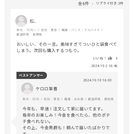
全6件
リプライ付き:2件
松、
年代 : 70代～
性別 : 男性
職業 : パート・アルバイト
都道府県 : 長野県
おいしい、その一言。美味すぎてついひと袋食べて
しまう。次回も購入するつもり。
いいね！
3
2024.10.2 16:46
ベストアンサー
2024.10.10 16:03
ケロロ軍曹
年代 : 50代
性別 : 男性
職業 : 会社員
都道府県 : 愛知県
今年も、早速！注文して家に届いてます。

毎年のお楽しみ！今金を食べたら、他のポテ
チ食べれない。

その上、今金男爵も！頼んで届いたばかりで
す。
