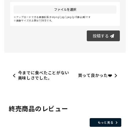
ファイルを選択
アップロードできる画像拡張子はpng/jpg/jpeg/gif(静止画)です
画像サイズの上限は10MBです。
投稿する
今までに食べたことがない
買って良かった❤️
美味しさでした。
終売商品のレビュー
もっと見る