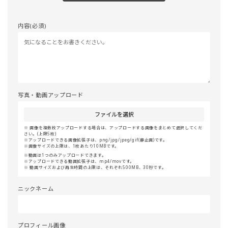
内容(必須)
写真・動画アップロード
ファイルを選択
画像を複数枚アップロードする場合は、アップロードする画像をまとめて選択してくだ
さい。(上限5枚)
アップロードできる画像拡張子は、png/jpg/jpeg/gif(静止画)です。
画像サイズの上限は、1枚あたり10MBです。
動画は1つのみアップロードできます。
アップロードできる動画拡張子は、mp4/movです。
動画サイズおよび再生時間の上限は、それぞれ500MB、30秒です。
ニックネーム
プロフィール画像