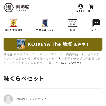
ログイン
カート
揚げたて直送便
三方原男しゃく
限定
レビュー
KOIKEYA The 燻塩
販売中！
湖池屋 オンライン
レビューTOP
終売商品
ポテトチ
ップス今金男しゃく 味くらべセット
ポテトチップス今金男しゃ
く 味くらべセットのレビュー一覧
味くらべセット
味くらべセット
投稿者：レッドクリフ