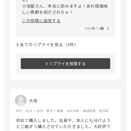
小池屋さん、本当に怨みますよ！あれ程美味
この投稿に返信する
いいね！
2
全てのリプライを見る（3件）
リプライを投稿する
大地
年代 : 60代
性別 : 男性
職業 : 会社役員
都道府県 : 岩手県
初めて購入しました。社員や、友人にも分けよう
と二箱ずつ購入させていただきました。大好評で