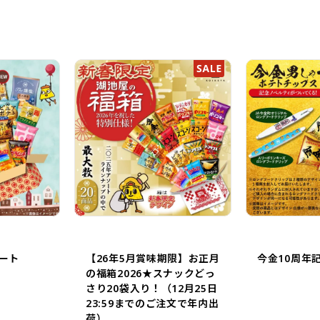
ート
【26年5月賞味期限】お正月
今金10周年
の福箱2026★スナックどっ
さり20袋入り！（12月25日
23:59までのご注文で年内出
荷）