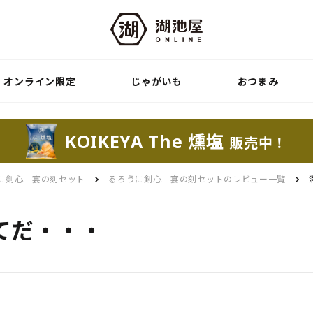
オンライン限定
じゃがいも
おつまみ
KOIKEYA The 燻塩
販売中！
に剣心 宴の刻セット
るろうに剣心 宴の刻セットのレビュー一覧
てだ・・・