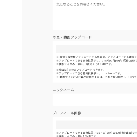
写真・動画アップロード
画像を複数枚アップロードする場合は、アップロードする画像をま
アップロードできる画像拡張子は、png/jpg/jpeg/gif(静止画)
画像サイズの上限は、1枚あたり10MBです。
動画は1つのみアップロードできます。
アップロードできる動画拡張子は、mp4/movです。
動画サイズおよび再生時間の上限は、それぞれ500MB、30秒で
ニックネーム
プロフィール画像
アップロードできる画像拡張子はpng/jpg/jpeg/gif(静止画)で
画像サイズの上限は10MBです。