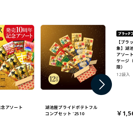
【ブラ
象】湖
アソー
ケージ（
限）
12袋入
記念アソート
湖池屋プライドポテトフル
￥1,5
コンプセット '2510