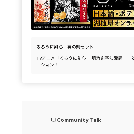
るろうに剣心 宴の刻セット
TVアニメ「るろうに剣心 －明治剣客浪漫譚－」
ーション！
Community Talk