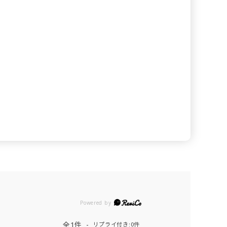
Powered by
全1件
リプライ付き:0件