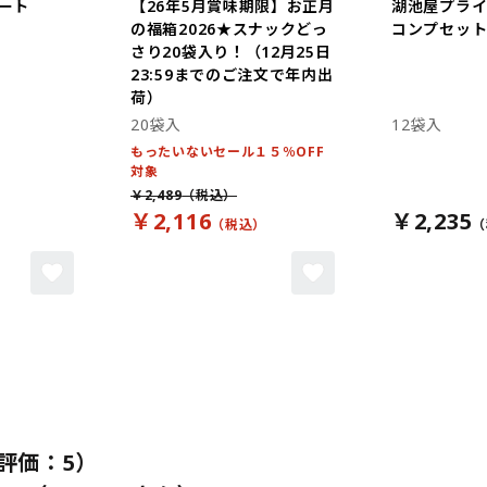
ート
【26年5月賞味期限】お正月
湖池屋プラ
の福箱2026★スナックどっ
コンプセット 
さり20袋入り！（12月25日
23:59までのご注文で年内出
荷）
20袋入
12袋入
もったいないセール１５％OFF
対象
￥2,489
￥2,116
￥2,235
評価：5）