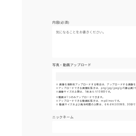
内容(必須)
写真・動画アップロード
画像を複数枚アップロードする場合は、アップロードする画像をま
アップロードできる画像拡張子は、png/jpg/jpeg/gif(静止画)
画像サイズの上限は、1枚あたり10MBです。
動画は1つのみアップロードできます。
アップロードできる動画拡張子は、mp4/movです。
動画サイズおよび再生時間の上限は、それぞれ500MB、30秒で
ニックネーム