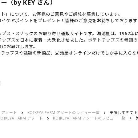
ー（by KEY さん）
アソート」について、お客様のご意見やご感想を募集しています。
コイケヤポイントをプレゼント！皆様のご意見をお待ちしております
プス・スナックのお取り寄せ通販サイトです。湖池屋は、1962年に
チップスを日本に定着・大衆化させました。ポテトチップスの老舗の
まにお届けします。
のポテトチップスや話題の新商品、湖池屋オンラインだけでしか手に入
RM アソート
KOIKEYA FARM アソートのレビュー一覧
美味しすぎて止
KOIKEYA FARM アソート
KOIKEYA FARM アソートのレビュー一覧